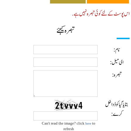
پوسٹ کے لئے کوئی تبصرہ نہیں ہے.
تبصرہ کیجئے
نام:
ای میل:
تبصرہ:
ایا گیا کوڈ داخل
کرے:
Can't read the image? click
to
here
refresh