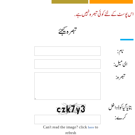
پوسٹ کے لئے کوئی تبصرہ نہیں ہے.
تبصرہ کیجئے
نام:
ای میل:
تبصرہ:
ایا گیا کوڈ داخل
کرے:
Can't read the image? click
to
here
refresh