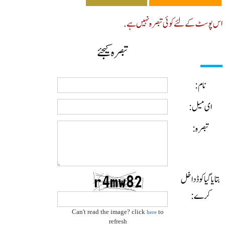
پوسٹ کے لئے کوئی تبصرہ نہیں ہے.
تبصرہ کیجئے
نام:
ای میل:
تبصرہ:
ایا گیا کوڈ داخل
کرے:
Can't read the image? click
to
here
refresh