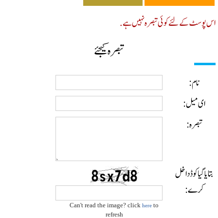
پوسٹ کے لئے کوئی تبصرہ نہیں ہے.
تبصرہ کیجئے
نام:
ای میل:
تبصرہ:
ایا گیا کوڈ داخل
کرے:
Can't read the image? click
to
here
refresh