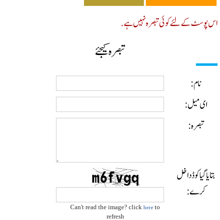
پوسٹ کے لئے کوئی تبصرہ نہیں ہے.
تبصرہ کیجئے
نام:
ای میل:
تبصرہ:
ایا گیا کوڈ داخل
کرے:
Can't read the image? click
to
here
refresh