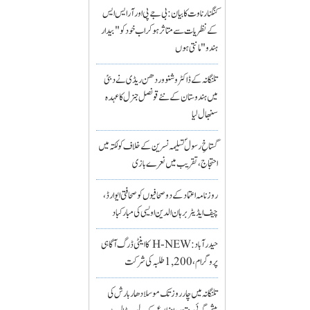
کنگنا رناوت کا بیان: بی جے پی اور آر ایس ایس
کے نظریات سے متاثر ہو کر اب خود کو "بیدار
ہندو" مانتی ہوں
تلنگانہ کے ڈاکٹر وشنو وردھن ریڈی نے دبئی
میں ہندوستان کے نئے قونصل جنرل کا عہدہ
سنبھال لیا
گستاخِ رسولؐ تسلیمہ نسرین کے خلاف کولکتہ میں
احتجاج، تقریب میں نعرے بازی
روزنامہ اعتماد کے دو صحافیوں کو صحافتی ایوارڈ،
چیف ایڈیٹر برہان الدین اویسی کی مبارکباد
حیدرآباد: H-NEW کا اینٹی ڈرگ آگاہی
پروگرام، 1,200 طلبہ کی شرکت
تلنگانہ میں چار روز تک موسلادھار بارش کی