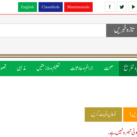
English
Classifieds
Matrimonials
تازہ خبریں
 و تفریح
صحت
جرائم و حادثات
تعلیم و ملازمتیں
مذہبی
تصوی
ریں!
ٹویٹر پر ٹویٹ کریں
ی تبصرہ نہیں ہے.