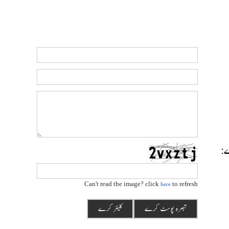
رے:
Can't read the image? click
to refresh
here