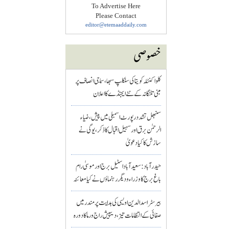
To Advertise Here
Please Contact
editor@etemaaddaily.com
خصوصی
کلواکنٹلہ کویتا کی سنکلپ سبھا، سماجی انصاف پر
مبنی تلنگانہ کے نئے ایجنڈے کا اعلان
سنبھل تشدد رپورٹ اسمبلی میں پیش، ضیاء
الرحمٰن برق اور سہیل اقبال کا ذکر، یوگی نے
سازش کا کیا دعویٰ
حیدرآباد: سعیدآباد اسٹیل برج اور موسیٰ رام
باغ برج کا وزراء و دیگر رہنماؤں نے کیا معائنہ
بیرسٹر اسدالدین اویسی کی ہدایت پر مندر میں
صفائی کے انتظامات تیز، دیپیش راج ورما کا دورہ