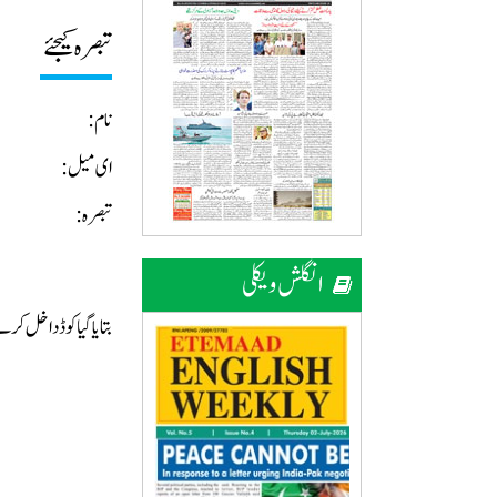
تبصرہ کیجئے
نام:
ای میل:
تبصرہ:
انگلش ویکلی
بتایا گیا کوڈ داخل ک