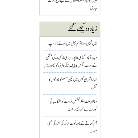
پیش گوئی، متعدد اضلاع کے لیے ریڈ الرٹ
جاری
زیادہ دیکھے گئے
میں نہیں ہوتا تو تم جیل میں ہوتے : ٹرمپ
حیدرآباد: گڈی ملکاپور سبزی مارکیٹ کی منتقلی
کے خلاف مجلس کا چیف سیکریٹری کو میمورنڈم
مہاراشٹرا پولیس میں تین مسلم نو جوانوں کا
تقرر
سالارِ ملت ایجوکیشنل ٹرسٹ کو تلنگانہ ہائی
کورٹ سے عبوری راحت
آم کھانے کے بعد فوت لڑکی کی بہن کی بھی
موت