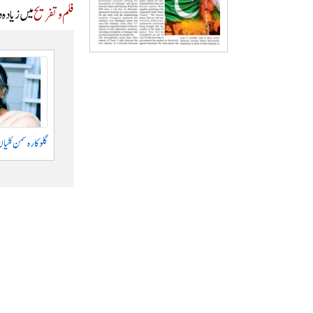
فلم و تفریح
میں زیادہ 
گلوکارہ سمن کلیان