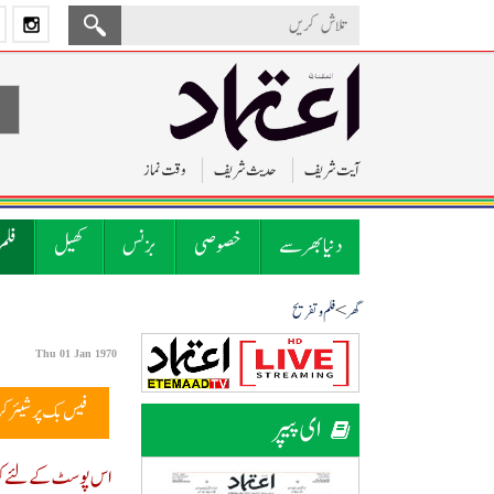
آیت شریف
حدیث شریف
وقت نماز
دنیا بھر سے
خصوصی
بزنس
کھیل
فلم
>
گھر
فلم و تفریح
Thu 01 Jan 1970
فیس بک پر شیئر ک
ای پیپر
اس پوسٹ کے لئے کوئ