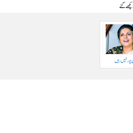
دیکھے گئے
 پور نہیں رہیں