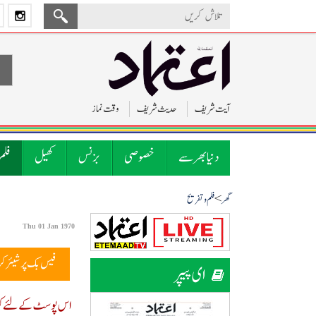
آیت شریف
حدیث شریف
وقت نماز
دنیا بھر سے
خصوصی
بزنس
کھیل
فلم
>
گھر
فلم و تفریح
Thu 01 Jan 1970
فیس بک پر شیئر ک
ای پیپر
اس پوسٹ کے لئے کوئ