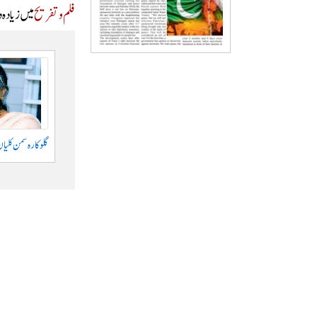
فلم و تفریح
میں زیادہ 
گلوکارہ سمن کلیان