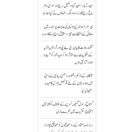
حیدرآباد: سعیدآباد اسٹیل برج اور موسیٰ رام
باغ برج کا وزراء و دیگر رہنماؤں نے کیا معائنہ
بیرسٹر اسدالدین اویسی کی ہدایت پر مندر میں
صفائی کے انتظامات تیز، دیپیش راج ورما کا دورہ
کنگنا رناوت کا بیان: بی جے پی اور آر ایس ایس
کے نظریات سے متاثر ہو کر اب خود کو "بیدار
ہندو" مانتی ہوں
تلنگانہ کے ڈاکٹر وشنو وردھن ریڈی نے دبئی
میں ہندوستان کے نئے قونصل جنرل کا عہدہ
سنبھال لیا
گستاخِ رسولؐ تسلیمہ نسرین کے خلاف کولکتہ میں
احتجاج، تقریب میں نعرے بازی
روزنامہ اعتماد کے دو صحافیوں کو صحافتی ایوارڈ،