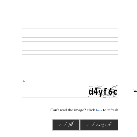
رے:
Can't read the image? click
to refresh
here