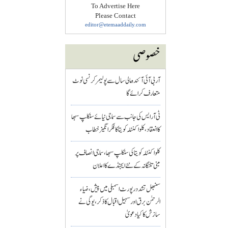
To Advertise Here
Please Contact
editor@etemaaddaily.com
خصوصی
آر بی آئی آئندہ مالی سال سے پولیمر کرنسی نوٹ
متعارف کرائے گا
ٹی آر ایس کی جانب سے سماجی نیائے سنکلپ سبھا
کا انعقاد، کلواکنٹلہ کویتا کا فکر انگیز خطاب
کلواکنٹلہ کویتا کی سنکلپ سبھا، سماجی انصاف پر
مبنی تلنگانہ کے نئے ایجنڈے کا اعلان
سنبھل تشدد رپورٹ اسمبلی میں پیش، ضیاء
الرحمٰن برق اور سہیل اقبال کا ذکر، یوگی نے
سازش کا کیا دعویٰ