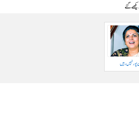
دیکھے گئے
 پور نہیں رہیں