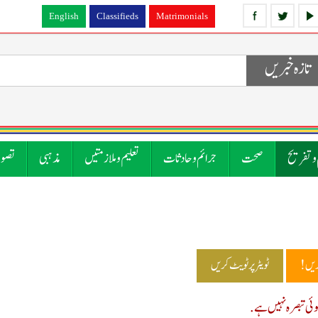
English
Classifieds
Matrimonials
تازہ خبریں
 و تفریح
صحت
جرائم و حادثات
تعلیم و ملازمتیں
مذہبی
تصوی
ریں!
ٹویٹر پر ٹویٹ کریں
ی تبصرہ نہیں ہے.