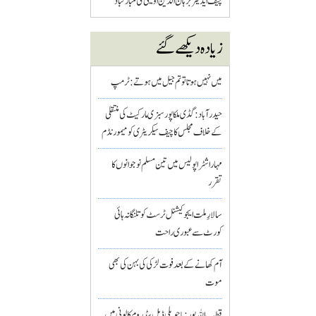
چیف ایڈیٹر برہان الدین اویسی کی مبارکباد
زیادہ دیکھے گئے
میں نہیں ہوتا تو تم جیل میں ہوتے : ٹرمپ
حیدرآباد: گڈی ملکاپور سبزی مارکیٹ کی منتقلی
کے خلاف مجلس کا چیف سیکریٹری کو میمورنڈم
مہاراشٹرا پولیس میں تین مسلم نو جوانوں کا
تقرر
سالارِ ملت ایجوکیشنل ٹرسٹ کو تلنگانہ ہائی
کورٹ سے عبوری راحت
آم کھانے کے بعد فوت لڑکی کی بہن کی بھی
موت
قطب اللہ پور : باچوپلی ڈبل بیڈ روم کالونی میں