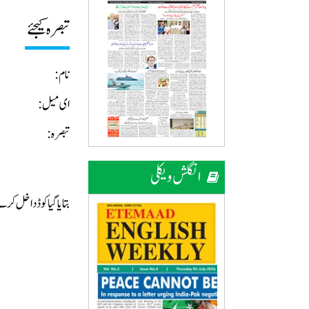
تبصرہ کیجئے
نام:
ای میل:
تبصرہ:
انگلش ویکلی
بتایا گیا کوڈ داخل ک