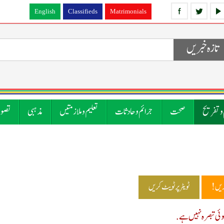
English
Classifieds
Matrimonials
تازہ خبریں
 و تفریح
صحت
جرائم و حادثات
تعلیم و ملازمتیں
مذہبی
تصوی
ریں!
ٹویٹر پر ٹویٹ کریں
ی تبصرہ نہیں ہے.