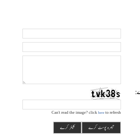
رے:
Can't read the image? click
to refresh
here