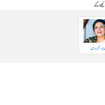
دیکھے گئے
 پور نہیں رہیں