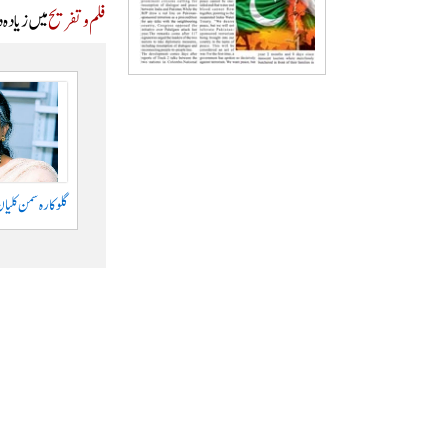
فلم و تفریح
میں زیادہ 
گلوکارہ سمن کلیان