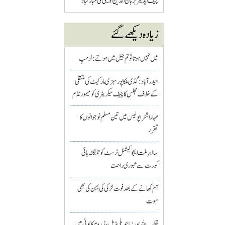
چیف ایڈیٹر برہان الدین اویسی کی مبارکباد
زیادہ دیکھے گئے
میں نہیں ہوتا تو تم جیل میں ہوتے : ٹرمپ
حیدرآباد: گڈی ملکاپور سبزی مارکیٹ کی منتقلی
کے خلاف مجلس کا چیف سیکریٹری کو میمورنڈم
مہاراشٹرا پولیس میں تین مسلم نو جوانوں کا
تقرر
سالارِ ملت ایجوکیشنل ٹرسٹ کو تلنگانہ ہائی
کورٹ سے عبوری راحت
آم کھانے کے بعد فوت لڑکی کی بہن کی بھی
موت
قطب اللہ پور : باچوپلی ڈبل بیڈ روم کالونی میں