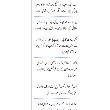
حیدرآباد: سعیدآباد اسٹیل برج اور موسیٰ رام
باغ برج کا وزراء و دیگر رہنماؤں نے کیا معائنہ
بیرسٹر اسدالدین اویسی کی ہدایت پر مندر میں
صفائی کے انتظامات تیز، دیپیش راج ورما کا دورہ
کنگنا رناوت کا بیان: بی جے پی اور آر ایس ایس
کے نظریات سے متاثر ہو کر اب خود کو "بیدار
ہندو" مانتی ہوں
تلنگانہ کے ڈاکٹر وشنو وردھن ریڈی نے دبئی
میں ہندوستان کے نئے قونصل جنرل کا عہدہ
سنبھال لیا
گستاخِ رسولؐ تسلیمہ نسرین کے خلاف کولکتہ میں
احتجاج، تقریب میں نعرے بازی
روزنامہ اعتماد کے دو صحافیوں کو صحافتی ایوارڈ،