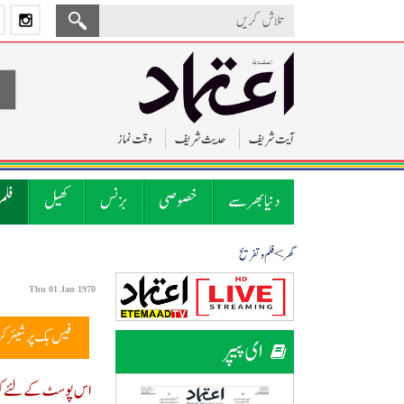
آیت شریف
حدیث شریف
وقت نماز
دنیا بھر سے
خصوصی
بزنس
کھیل
فلم
>
گھر
فلم و تفریح
Thu 01 Jan 1970
فیس بک پر شیئر ک
ای پیپر
اس پوسٹ کے لئے کوئ