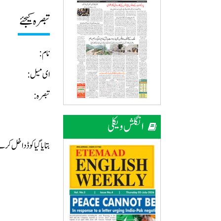
تبصرہ کیجئے
نام:
ای میل:
تبصرہ:
انگلش ویکلی
بتایا گیا کوڈ داخل ک