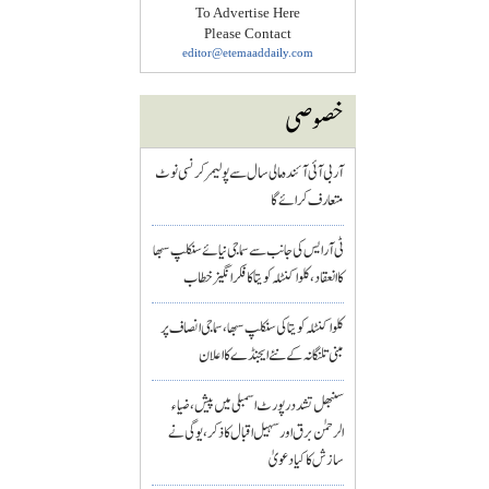
To Advertise Here
Please Contact
editor@etemaaddaily.com
خصوصی
آر بی آئی آئندہ مالی سال سے پولیمر کرنسی نوٹ
متعارف کرائے گا
ٹی آر ایس کی جانب سے سماجی نیائے سنکلپ سبھا
کا انعقاد، کلواکنٹلہ کویتا کا فکر انگیز خطاب
کلواکنٹلہ کویتا کی سنکلپ سبھا، سماجی انصاف پر
مبنی تلنگانہ کے نئے ایجنڈے کا اعلان
سنبھل تشدد رپورٹ اسمبلی میں پیش، ضیاء
الرحمٰن برق اور سہیل اقبال کا ذکر، یوگی نے
سازش کا کیا دعویٰ