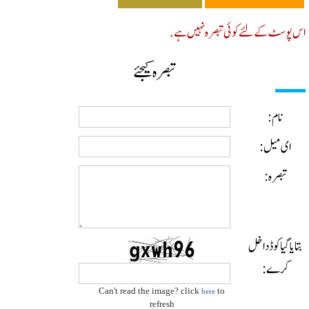
پوسٹ کے لئے کوئی تبصرہ نہیں ہے.
تبصرہ کیجئے
نام:
ای میل:
تبصرہ:
ایا گیا کوڈ داخل
کرے:
Can't read the image? click
to
here
refresh