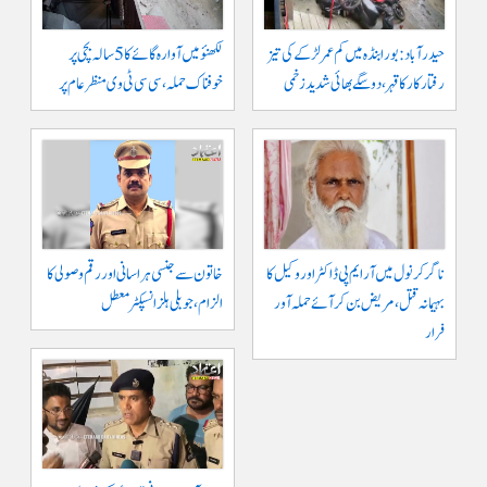
حیدرآباد: بورابنڈہ میں کم عمر لڑکے کی تیز
لکھنؤ میں آوارہ گائے کا 5 سالہ بچی پر
رفتار کار کا قہر، دو سگے بھائی شدید زخمی
خوفناک حملہ، سی سی ٹی وی منظر عام پر
ناگرکرنول میں آر ایم پی ڈاکٹر اور وکیل کا
خاتون سے جنسی ہراسانی اور رقم وصولی کا
بہیمانہ قتل، مریض بن کر آئے حملہ آور
الزام، جوبلی ہلز انسپکٹر معطل
فرار