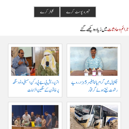
م و حادثات
میں زیادہ دیکھے گئے
جگتیال میں گرام پالنا آفیسر 5 ہزار روپے
اتر پردیش بی جے پی رکن اسمبلی ونود سنگھ
رشوت لیتے ہوئے گرفتار
پر خاتون کے سنگین الزامات