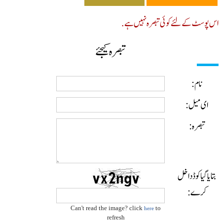
پوسٹ کے لئے کوئی تبصرہ نہیں ہے.
تبصرہ کیجئے
نام:
ای میل:
تبصرہ:
ایا گیا کوڈ داخل
کرے:
Can't read the image? click
to
here
refresh