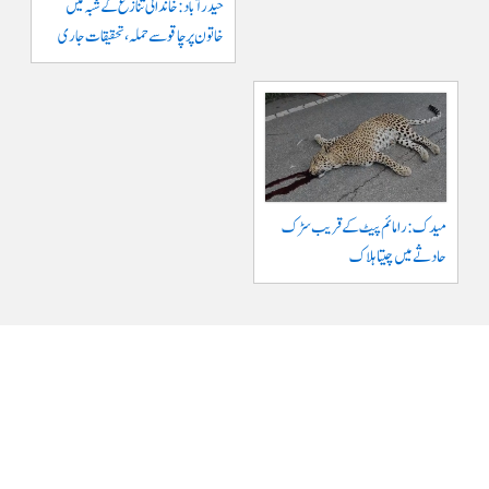
حیدرآباد: خاندانی تنازع کے شبہ میں
خاتون پر چاقو سے حملہ، تحقیقات جاری
میدک: رامائم پیٹ کے قریب سڑک
حادثے میں چیتا ہلاک