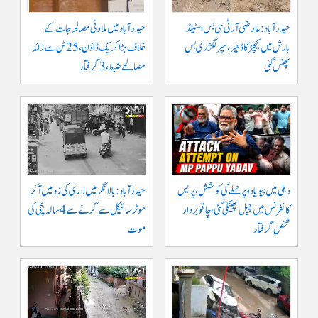
حیدرآباد: عارضی آر ٹی سی بس اسٹینڈ
حیدرآباد میں ملاوٹی مصالحہ جات کے
بارش میں کیچڑ کا ڈھیر، سپر لگژری بس
خلاف بڑا کریک ڈاؤن، 25 ٹن سے زائد
پھنس گئی
مصالحے ضبط، 3 گرفتار
دہلی میں پپو یادو پر حملے کی کوشش، پریس
حیدرآباد: بالا نگر میں لاری کی زد میں آکر
کانفرنس میں چپل پھینکی گئی، چاقو بردار
موٹرسائیکل سے گرنے سے 4 سالہ بچی کی
شخص گرفتار
موت