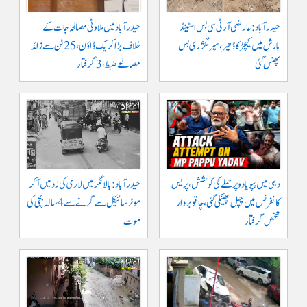
حیدرآباد: عارضی آر ٹی سی بس اسٹینڈ
حیدرآباد میں ملاوٹی مصالحہ جات کے
بارش میں کیچڑ کا ڈھیر، سپر لگژری بس
خلاف بڑا کریک ڈاؤن، 25 ٹن سے زائد
پھنس گئی
مصالحے ضبط، 3 گرفتار
دہلی میں پپو یادو پر حملے کی کوشش، پریس
حیدرآباد: بالا نگر میں لاری کی زد میں آکر
کانفرنس میں چپل پھینکی گئی، چاقو بردار
موٹرسائیکل سے گرنے سے 4 سالہ بچی کی
شخص گرفتار
موت