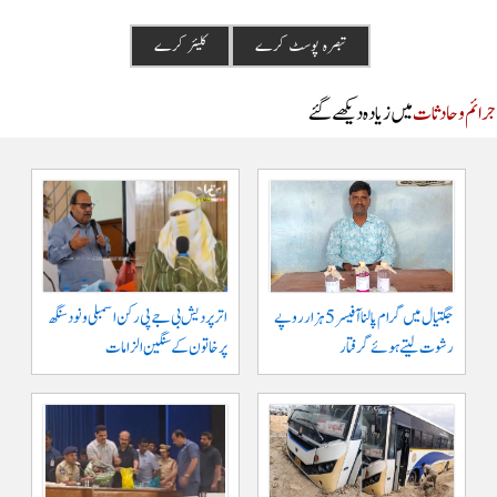
م و حادثات
میں زیادہ دیکھے گئے
جگتیال میں گرام پالنا آفیسر 5 ہزار روپے
اتر پردیش بی جے پی رکن اسمبلی ونود سنگھ
رشوت لیتے ہوئے گرفتار
پر خاتون کے سنگین الزامات