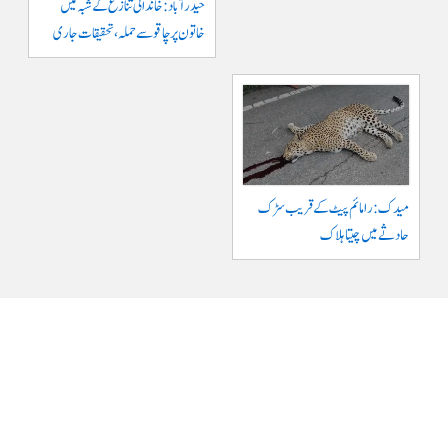
حیدرآباد: خاندانی تنازع کے شبہ میں
خاتون پر چاقو سے حملہ، تحقیقات جاری
میدک: رامائم پیٹ کے قریب سڑک
حادثے میں چیتا ہلاک