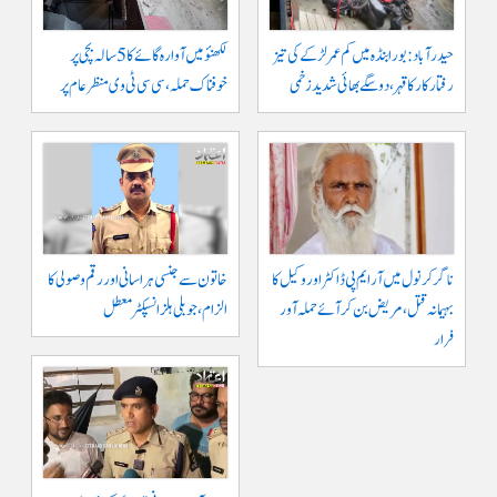
حیدرآباد: بورابنڈہ میں کم عمر لڑکے کی تیز
لکھنؤ میں آوارہ گائے کا 5 سالہ بچی پر
رفتار کار کا قہر، دو سگے بھائی شدید زخمی
خوفناک حملہ، سی سی ٹی وی منظر عام پر
ناگرکرنول میں آر ایم پی ڈاکٹر اور وکیل کا
خاتون سے جنسی ہراسانی اور رقم وصولی کا
بہیمانہ قتل، مریض بن کر آئے حملہ آور
الزام، جوبلی ہلز انسپکٹر معطل
فرار