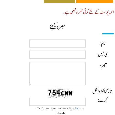
پوسٹ کے لئے کوئی تبصرہ نہیں ہے.
تبصرہ کیجئے
نام:
ای میل:
تبصرہ:
ایا گیا کوڈ داخل
کرے:
Can't read the image? click
to
here
refresh