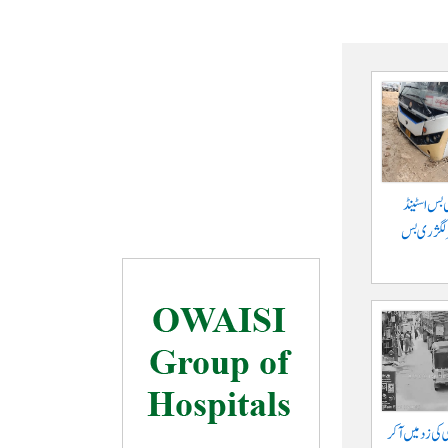
 بس اسٹینڈ
پر لگژری بس
ی کی زد میں آکر