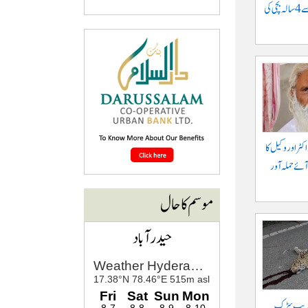
موٹرسائیکل سے گرنے سے 4 سالہ بچی کی
کٹر اور وکیل کا
آئے حملہ آور
موسم کا حال
حیدرآباد
 قریب سڑک