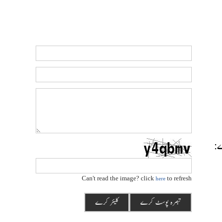
رے:
Can't read the image? click
to refresh
here