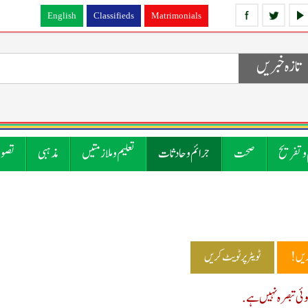
English
Classifieds
Matrimonials
تازہ خبریں
 و تفریح
صحت
جرائم و حادثات
تعلیم و ملازمتیں
مذہبی
تصوی
ریں!
ٹویٹر پر ٹویٹ کریں
ی تبصرہ نہیں ہے.