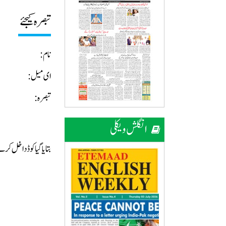
تبصرہ کیجئے
نام:
ای میل:
تبصرہ:
انگلش ویکلی
بتایا گیا کوڈ داخل ک