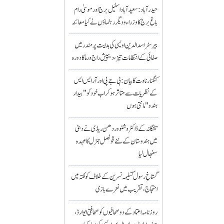
حیدرآباد: سعیدآباد اسٹیل برج اور موسیٰ رام
باغ برج کا وزراء و دیگر رہنماؤں نے کیا معائنہ
بیرسٹر اسدالدین اویسی کی ہدایت پر مندر میں
صفائی کے انتظامات تیز، دیپیش راج ورما کا دورہ
کنگنا رناوت کا بیان: بی جے پی اور آر ایس ایس
کے نظریات سے متاثر ہو کر اب خود کو "بیدار
ہندو" مانتی ہوں
تلنگانہ کے ڈاکٹر وشنو وردھن ریڈی نے دبئی
میں ہندوستان کے نئے قونصل جنرل کا عہدہ
سنبھال لیا
گستاخِ رسولؐ تسلیمہ نسرین کے خلاف کولکتہ میں
احتجاج، تقریب میں نعرے بازی
روزنامہ اعتماد کے دو صحافیوں کو صحافتی ایوارڈ،