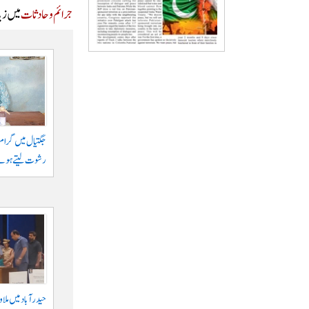
جرائم و حادثات
میں زیا
رشوت لیتے ہوئے
حیدرآباد میں ملا