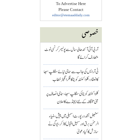
To Advertise Here
Please Contact
editor@etemaaddaily.com
خصوصی
آر بی آئی آئندہ مالی سال سے پولیمر کرنسی نوٹ
متعارف کرائے گا
ٹی آر ایس کی جانب سے سماجی نیائے سنکلپ سبھا
کا انعقاد، کلواکنٹلہ کویتا کا فکر انگیز خطاب
کلواکنٹلہ کویتا کی سنکلپ سبھا، سماجی انصاف پر
مبنی تلنگانہ کے نئے ایجنڈے کا اعلان
سنبھل تشدد رپورٹ اسمبلی میں پیش، ضیاء
الرحمٰن برق اور سہیل اقبال کا ذکر، یوگی نے
سازش کا کیا دعویٰ