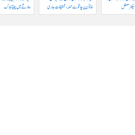
نسپکٹر معطل
خاتون پر چاقو سے حملہ، تحقیقات جاری
حادثے میں چیتا ہلاک