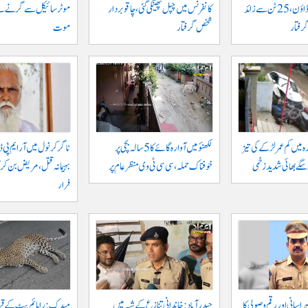
خلاف بڑا کریک ڈاؤن، 25 ٹن سے زائد
کانفرنس میں چپل پھینکی گئی، چاقو بردار
شخص گرفتار
موت
ہ میں کم عمر لڑکے کی تیز
لکھنؤ میں آوارہ گائے کا 5 سالہ بچی پر
ناگرکرنول میں آر ایم پی ڈا
و سگے بھائی شدید زخمی
خوفناک حملہ، سی سی ٹی وی منظر عام پر
بہیمانہ قتل، مریض بن کر 
فرار
اسانی اور رقم وصولی کا
حیدرآباد: خاندانی تنازع کے شبہ میں
میدک: رامائم پیٹ کے