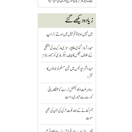
چیف ایڈیٹر برہان الدین اویسی کی مبارکباد
زیادہ دیکھے گئے
میں نہیں ہوتا تو تم جیل میں ہوتے : ٹرمپ
حیدرآباد: گڈی ملکاپور سبزی مارکیٹ کی منتقلی
کے خلاف مجلس کا چیف سیکریٹری کو میمورنڈم
مہاراشٹرا پولیس میں تین مسلم نو جوانوں کا
تقرر
سالارِ ملت ایجوکیشنل ٹرسٹ کو تلنگانہ ہائی
کورٹ سے عبوری راحت
آم کھانے کے بعد فوت لڑکی کی بہن کی بھی
موت
قطب اللہ پور : باچوپلی ڈبل بیڈ روم کالونی میں