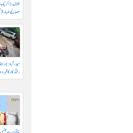
مصالحے ضبط، 3 گرفتار
حیدرآباد: بورابنڈ
رفتار کار کا قہر، د
خاتون سے جنسی ہر