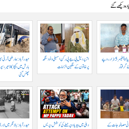
دہ دیکھے گئے
جگتیال میں گرام پالنا آفیسر 5 ہزار روپے
اتر پردیش بی جے پی رکن اسمبلی ونود سنگھ
حیدرآباد: عارضی آر ٹی سی
 گرفتار
پر خاتون کے سنگین الزامات
بارش میں کیچڑ کا ڈھیر، س
پھنس گئی
وٹی مصالحہ جات کے
دہلی میں پپو یادو پر حملے کی کوشش، پریس
حیدرآباد: بالا نگر میں لار