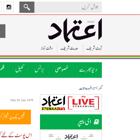
آیت شریف
حدیث شریف
وقت نماز
دنیا بھر سے
خصوصی
بزنس
کھیل
فلم
>
گھر
جرائم و حادثات
Thu 01 Jan 1970
فیس بک پر شیئر ک
ای پیپر
اس پوسٹ کے لئے کوئ