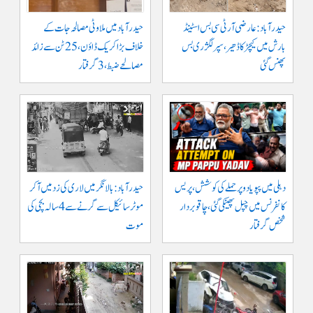
حیدرآباد: عارضی آر ٹی سی بس اسٹینڈ
حیدرآباد میں ملاوٹی مصالحہ جات کے
بارش میں کیچڑ کا ڈھیر، سپر لگژری بس
خلاف بڑا کریک ڈاؤن، 25 ٹن سے زائد
پھنس گئی
مصالحے ضبط، 3 گرفتار
دہلی میں پپو یادو پر حملے کی کوشش، پریس
حیدرآباد: بالا نگر میں لاری کی زد میں آکر
کانفرنس میں چپل پھینکی گئی، چاقو بردار
موٹرسائیکل سے گرنے سے 4 سالہ بچی کی
شخص گرفتار
موت