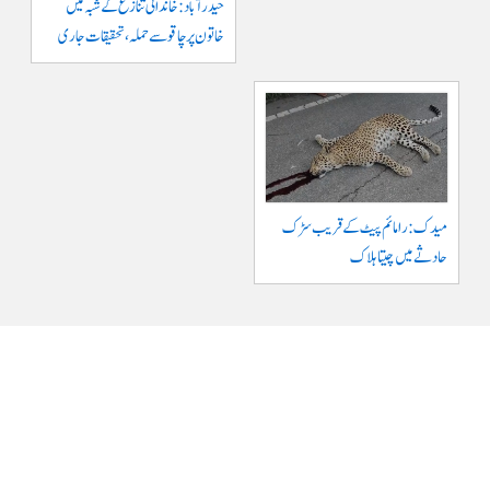
حیدرآباد: خاندانی تنازع کے شبہ میں
خاتون پر چاقو سے حملہ، تحقیقات جاری
میدک: رامائم پیٹ کے قریب سڑک
حادثے میں چیتا ہلاک