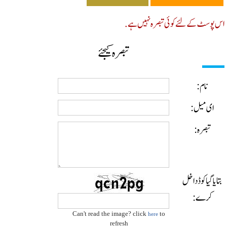
پوسٹ کے لئے کوئی تبصرہ نہیں ہے.
تبصرہ کیجئے
نام:
ای میل:
تبصرہ:
ایا گیا کوڈ داخل
کرے:
Can't read the image? click
to
here
refresh