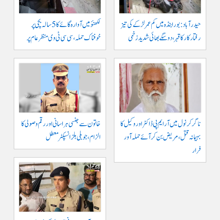
حیدرآباد: بورابنڈہ میں کم عمر لڑکے کی تیز
لکھنؤ میں آوارہ گائے کا 5 سالہ بچی پر
رفتار کار کا قہر، دو سگے بھائی شدید زخمی
خوفناک حملہ، سی سی ٹی وی منظر عام پر
ناگرکرنول میں آر ایم پی ڈاکٹر اور وکیل کا
خاتون سے جنسی ہراسانی اور رقم وصولی کا
بہیمانہ قتل، مریض بن کر آئے حملہ آور
الزام، جوبلی ہلز انسپکٹر معطل
فرار