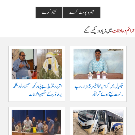
م و حادثات
میں زیادہ دیکھے گئے
جگتیال میں گرام پالنا آفیسر 5 ہزار روپے
اتر پردیش بی جے پی رکن اسمبلی ونود سنگھ
رشوت لیتے ہوئے گرفتار
پر خاتون کے سنگین الزامات