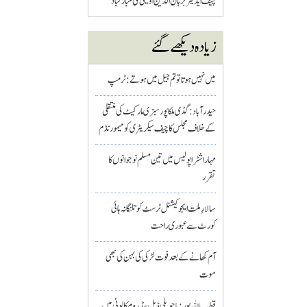
چیف ایڈیٹر برہان الدین اویسی کی مبارکباد
زیادہ دیکھے گئے
میں نہیں ہوتا تو تم جیل میں ہوتے : ٹرمپ
حیدرآباد: گڈی ملکاپور سبزی مارکیٹ کی منتقلی
کے خلاف مجلس کا چیف سیکریٹری کو میمورنڈم
مہاراشٹرا پولیس میں تین مسلم نو جوانوں کا
تقرر
سالارِ ملت ایجوکیشنل ٹرسٹ کو تلنگانہ ہائی
کورٹ سے عبوری راحت
آم کھانے کے بعد فوت لڑکی کی بہن کی بھی
موت
قطب اللہ پور : باچوپلی ڈبل بیڈ روم کالونی میں