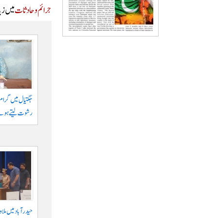
جرائم و حادثات
میں زیا
رشوت لیتے ہوئے
حیدرآباد میں ملا