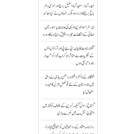
حیدرآباد: سعیدآباد اسٹیل برج اور موسیٰ رام
باغ برج کا وزراء و دیگر رہنماؤں نے کیا معائنہ
بیرسٹر اسدالدین اویسی کی ہدایت پر مندر میں
صفائی کے انتظامات تیز، دیپیش راج ورما کا دورہ
کنگنا رناوت کا بیان: بی جے پی اور آر ایس ایس
کے نظریات سے متاثر ہو کر اب خود کو "بیدار
ہندو" مانتی ہوں
تلنگانہ کے ڈاکٹر وشنو وردھن ریڈی نے دبئی
میں ہندوستان کے نئے قونصل جنرل کا عہدہ
سنبھال لیا
گستاخِ رسولؐ تسلیمہ نسرین کے خلاف کولکتہ میں
احتجاج، تقریب میں نعرے بازی
روزنامہ اعتماد کے دو صحافیوں کو صحافتی ایوارڈ،