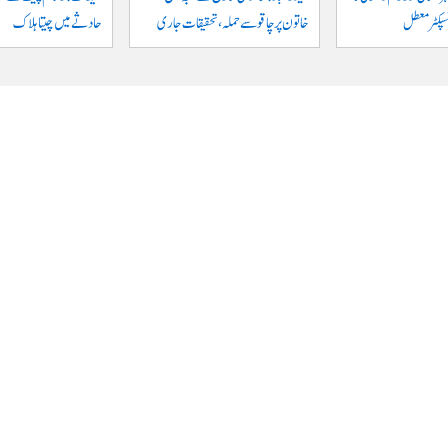
نسپکٹر معطل
خاتون پر چاقو سے حملہ، تحقیقات جاری
حادثے میں چیتا ہلاک