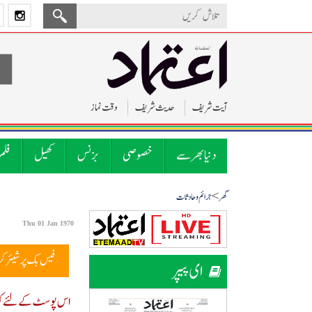
آیت شریف
حدیث شریف
وقت نماز
دنیا بھر سے
خصوصی
بزنس
کھیل
فلم
>
گھر
جرائم و حادثات
Thu 01 Jan 1970
فیس بک پر شیئر ک
ای پیپر
اس پوسٹ کے لئے کوئ