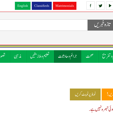
English
Classifieds
Matrimonials
تازہ خبریں
 و تفریح
صحت
جرائم و حادثات
تعلیم و ملازمتیں
مذہبی
تصوی
ریں!
ٹویٹر پر ٹویٹ کریں
ی تبصرہ نہیں ہے.