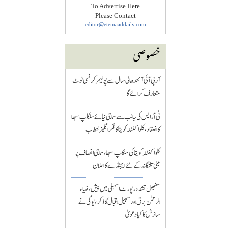
To Advertise Here
Please Contact
editor@etemaaddaily.com
خصوصی
آر بی آئی آئندہ مالی سال سے پولیمر کرنسی نوٹ
متعارف کرائے گا
ٹی آر ایس کی جانب سے سماجی نیائے سنکلپ سبھا
کا انعقاد، کلواکنٹلہ کویتا کا فکر انگیز خطاب
کلواکنٹلہ کویتا کی سنکلپ سبھا، سماجی انصاف پر
مبنی تلنگانہ کے نئے ایجنڈے کا اعلان
سنبھل تشدد رپورٹ اسمبلی میں پیش، ضیاء
الرحمٰن برق اور سہیل اقبال کا ذکر، یوگی نے
سازش کا کیا دعویٰ