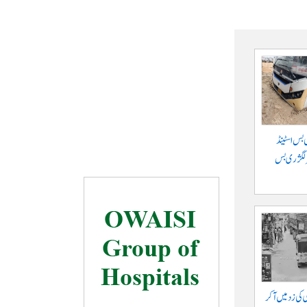
 بس اسٹینڈ
پر لگژری بس
ی کی زد میں آکر