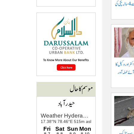
موٹرسائیکل سے گرنے سے 4 سالہ بچی کی
کٹر اور وکیل کا
آئے حملہ آور
موسم کا حال
حیدرآباد
 قریب سڑک