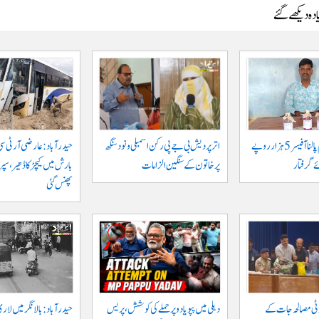
دہ دیکھے گئے
جگتیال میں گرام پالنا آفیسر 5 ہزار روپے
اتر پردیش بی جے پی رکن اسمبلی ونود سنگھ
حیدرآباد: عارضی آر ٹی سی
 گرفتار
پر خاتون کے سنگین الزامات
بارش میں کیچڑ کا ڈھیر، س
پھنس گئی
وٹی مصالحہ جات کے
دہلی میں پپو یادو پر حملے کی کوشش، پریس
حیدرآباد: بالا نگر میں لار