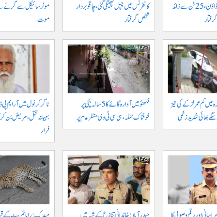
خلاف بڑا کریک ڈاؤن، 25 ٹن سے زائد
کانفرنس میں چپل پھینکی گئی، چاقو بردار
شخص گرفتار
موت
ہ میں کم عمر لڑکے کی تیز
لکھنؤ میں آوارہ گائے کا 5 سالہ بچی پر
ناگرکرنول میں آر ایم پی ڈا
و سگے بھائی شدید زخمی
خوفناک حملہ، سی سی ٹی وی منظر عام پر
بہیمانہ قتل، مریض بن کر 
فرار
اسانی اور رقم وصولی کا
حیدرآباد: خاندانی تنازع کے شبہ میں
میدک: رامائم پیٹ کے