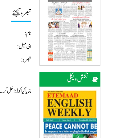
تبصرہ کیجئے
نام:
ای میل:
تبصرہ:
انگلش ویکلی
بتایا گیا کوڈ داخل ک