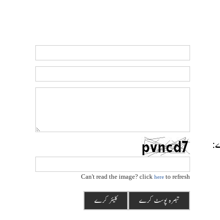
رے:
Can't read the image? click
to refresh
here