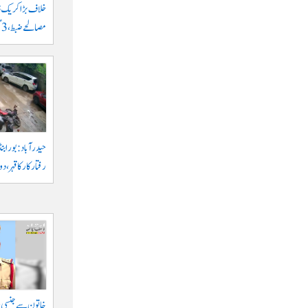
مصالحے ضبط، 3 گرفتار
حیدرآباد: بورابنڈ
رفتار کار کا قہر، د
خاتون سے جنسی ہر