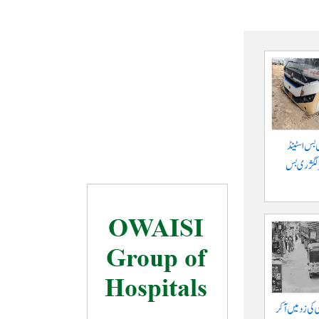
 بس اسٹینڈ
پر لگژری بس
ی کی زد میں آکر