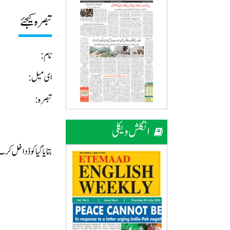
تبصرہ کیجئے
نام:
ای میل:
تبصرہ:
انگلش ویکلی
بتایا گیا کوڈ داخل ک