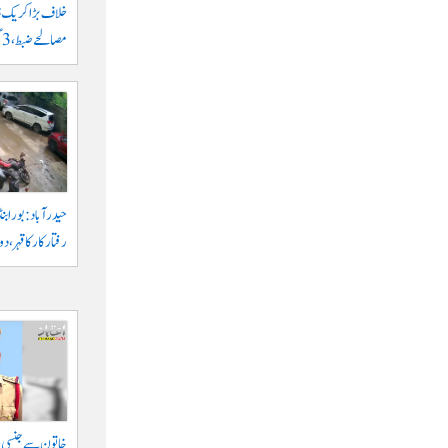
مصالحے ضبط، 3 گرفتار
حیدرآباد: بورابنڈ
رفتار کار کا قہر، د
خاتون سے جنسی ہر