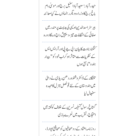
حیدرآباد: سعیدآباد اسٹیل برج اور موسیٰ رام
باغ برج کا وزراء و دیگر رہنماؤں نے کیا معائنہ
بیرسٹر اسدالدین اویسی کی ہدایت پر مندر میں
صفائی کے انتظامات تیز، دیپیش راج ورما کا دورہ
کنگنا رناوت کا بیان: بی جے پی اور آر ایس ایس
کے نظریات سے متاثر ہو کر اب خود کو "بیدار
ہندو" مانتی ہوں
تلنگانہ کے ڈاکٹر وشنو وردھن ریڈی نے دبئی
میں ہندوستان کے نئے قونصل جنرل کا عہدہ
سنبھال لیا
گستاخِ رسولؐ تسلیمہ نسرین کے خلاف کولکتہ میں
احتجاج، تقریب میں نعرے بازی
روزنامہ اعتماد کے دو صحافیوں کو صحافتی ایوارڈ،