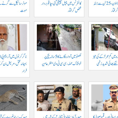
خلاف بڑا کریک ڈاؤن، 25 ٹن سے زائد
کانفرنس میں چپل پھینکی گئی، چاقو بردار
شخص گرفتار
موت
ہ میں کم عمر لڑکے کی تیز
لکھنؤ میں آوارہ گائے کا 5 سالہ بچی پر
ناگرکرنول میں آر ایم پی ڈا
و سگے بھائی شدید زخمی
خوفناک حملہ، سی سی ٹی وی منظر عام پر
بہیمانہ قتل، مریض بن کر 
فرار
اسانی اور رقم وصولی کا
حیدرآباد: خاندانی تنازع کے شبہ میں
میدک: رامائم پیٹ کے