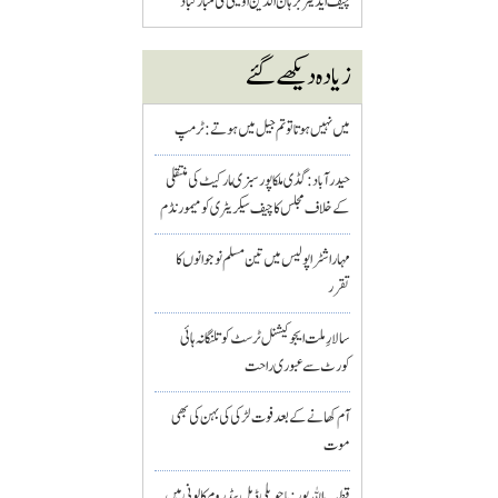
چیف ایڈیٹر برہان الدین اویسی کی مبارکباد
زیادہ دیکھے گئے
میں نہیں ہوتا تو تم جیل میں ہوتے : ٹرمپ
حیدرآباد: گڈی ملکاپور سبزی مارکیٹ کی منتقلی
کے خلاف مجلس کا چیف سیکریٹری کو میمورنڈم
مہاراشٹرا پولیس میں تین مسلم نو جوانوں کا
تقرر
سالارِ ملت ایجوکیشنل ٹرسٹ کو تلنگانہ ہائی
کورٹ سے عبوری راحت
آم کھانے کے بعد فوت لڑکی کی بہن کی بھی
موت
قطب اللہ پور : باچوپلی ڈبل بیڈ روم کالونی میں