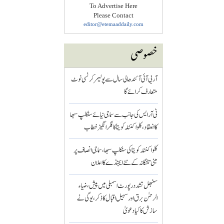
To Advertise Here
Please Contact
editor@etemaaddaily.com
خصوصی
آر بی آئی آئندہ مالی سال سے پولیمر کرنسی نوٹ
متعارف کرائے گا
ٹی آر ایس کی جانب سے سماجی نیائے سنکلپ سبھا
کا انعقاد، کلواکنٹلہ کویتا کا فکر انگیز خطاب
کلواکنٹلہ کویتا کی سنکلپ سبھا، سماجی انصاف پر
مبنی تلنگانہ کے نئے ایجنڈے کا اعلان
سنبھل تشدد رپورٹ اسمبلی میں پیش، ضیاء
الرحمٰن برق اور سہیل اقبال کا ذکر، یوگی نے
سازش کا کیا دعویٰ