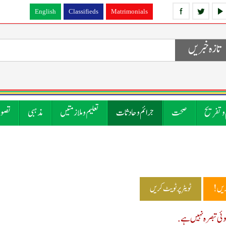
English
Classifieds
Matrimonials
تازہ خبریں
 و تفریح
صحت
جرائم و حادثات
تعلیم و ملازمتیں
مذہبی
تصوی
ریں!
ٹویٹر پر ٹویٹ کریں
ی تبصرہ نہیں ہے.