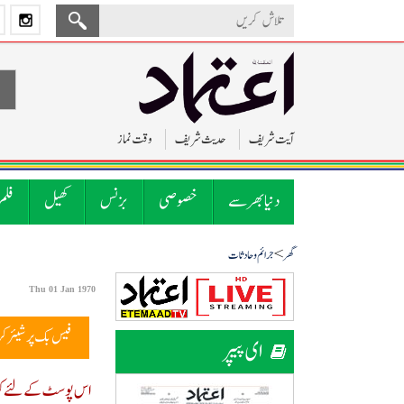
آیت شریف
حدیث شریف
وقت نماز
دنیا بھر سے
خصوصی
بزنس
کھیل
فلم
>
گھر
جرائم و حادثات
Thu 01 Jan 1970
فیس بک پر شیئر ک
ای پیپر
اس پوسٹ کے لئے کوئ