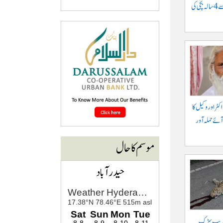
موٹرسائیکل سے گرنے سے 4 سالہ بچی کی
کٹر اور وکیل کا
آئے حملہ آور
موسم کا حال
حیدرآباد
 قریب سڑک