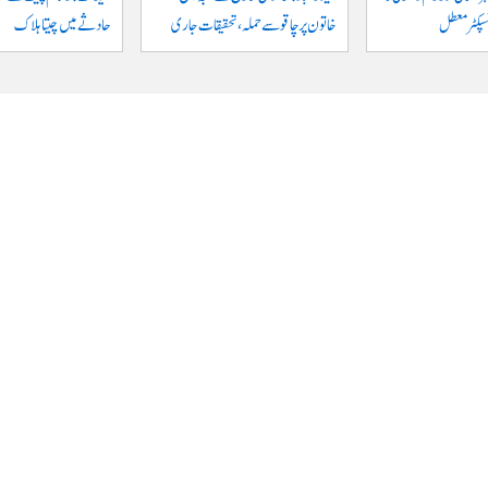
نسپکٹر معطل
خاتون پر چاقو سے حملہ، تحقیقات جاری
حادثے میں چیتا ہلاک