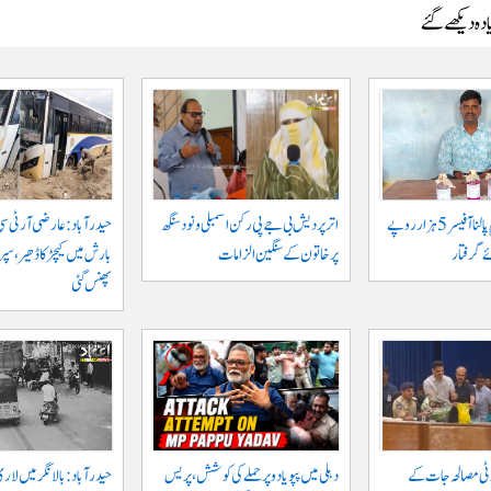
دہ دیکھے گئے
جگتیال میں گرام پالنا آفیسر 5 ہزار روپے
اتر پردیش بی جے پی رکن اسمبلی ونود سنگھ
حیدرآباد: عارضی آر ٹی سی
 گرفتار
پر خاتون کے سنگین الزامات
بارش میں کیچڑ کا ڈھیر، س
پھنس گئی
وٹی مصالحہ جات کے
دہلی میں پپو یادو پر حملے کی کوشش، پریس
حیدرآباد: بالا نگر میں لار