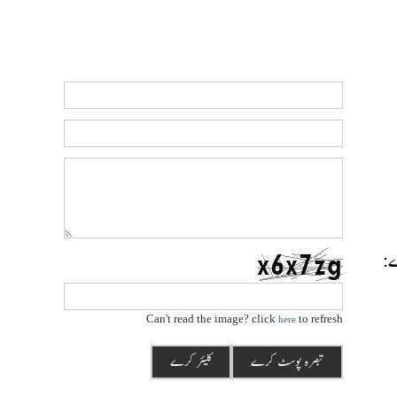
رے:
Can't read the image? click
to refresh
here