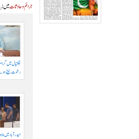
جرائم و حادثات
میں زیا
رشوت لیتے ہوئے
حیدرآباد میں ملا