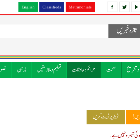
English
Classifieds
Matrimonials
تازہ خبریں
 و تفریح
صحت
جرائم و حادثات
تعلیم و ملازمتیں
مذہبی
تصوی
ریں!
ٹویٹر پر ٹویٹ کریں
ی تبصرہ نہیں ہے.