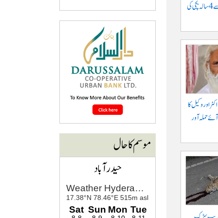
موٹرسائیکل سے گرنے سے 4 سالہ بچی کی
کٹر اور وکیل کا
آئے حملہ آور
موسم کا حال
حیدرآباد
 قریب سڑک