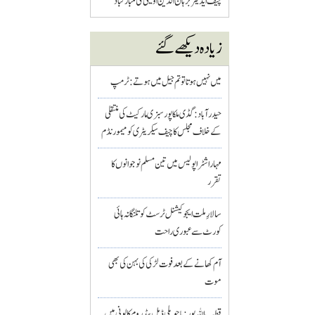
چیف ایڈیٹر برہان الدین اویسی کی مبارکباد
زیادہ دیکھے گئے
میں نہیں ہوتا تو تم جیل میں ہوتے : ٹرمپ
حیدرآباد: گڈی ملکاپور سبزی مارکیٹ کی منتقلی
کے خلاف مجلس کا چیف سیکریٹری کو میمورنڈم
مہاراشٹرا پولیس میں تین مسلم نو جوانوں کا
تقرر
سالارِ ملت ایجوکیشنل ٹرسٹ کو تلنگانہ ہائی
کورٹ سے عبوری راحت
آم کھانے کے بعد فوت لڑکی کی بہن کی بھی
موت
قطب اللہ پور : باچوپلی ڈبل بیڈ روم کالونی میں