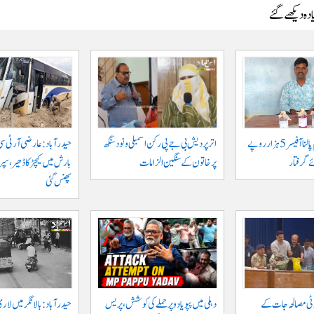
دہ دیکھے گئے
جگتیال میں گرام پالنا آفیسر 5 ہزار روپے
اتر پردیش بی جے پی رکن اسمبلی ونود سنگھ
حیدرآباد: عارضی آر ٹی سی
 گرفتار
پر خاتون کے سنگین الزامات
بارش میں کیچڑ کا ڈھیر، س
پھنس گئی
وٹی مصالحہ جات کے
دہلی میں پپو یادو پر حملے کی کوشش، پریس
حیدرآباد: بالا نگر میں لار