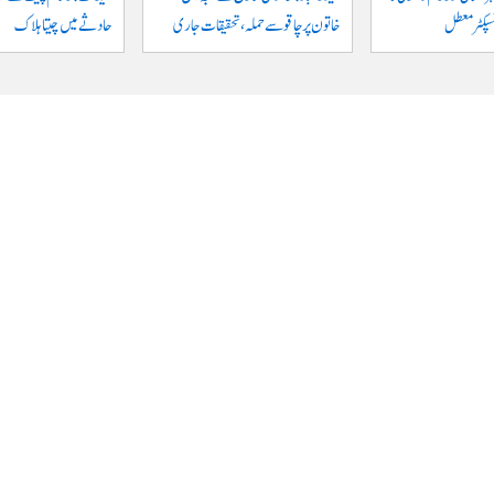
نسپکٹر معطل
خاتون پر چاقو سے حملہ، تحقیقات جاری
حادثے میں چیتا ہلاک