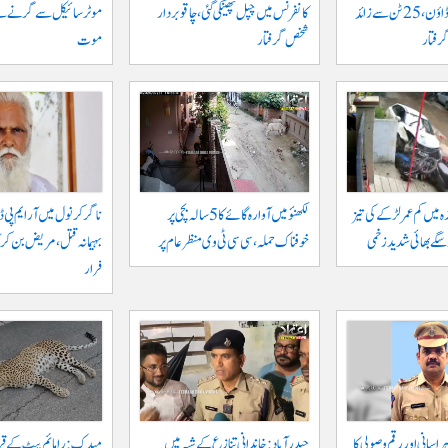
خلاف بڑا کریک ڈاؤن، 25 ٹن سے زائد
کانفرنس میں چپل پھینکی گئی، چاقو بردار
شخص گرفتار
موت
ہ میں کم عمر لڑکے کی تیز
لکھنؤ میں آوارہ گائے کا 5 سالہ بچی پر
ناگرکرنول میں آر ایم پی ڈا
و سگے بھائی شدید زخمی
خوفناک حملہ، سی سی ٹی وی منظر عام پر
بہیمانہ قتل، مریض بن کر 
فرار
اسانی اور رقم وصولی کا
حیدرآباد: خاندانی تنازع کے شبہ میں
میدک: رامائم پیٹ کے