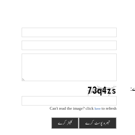
رے:
Can't read the image? click
to refresh
here