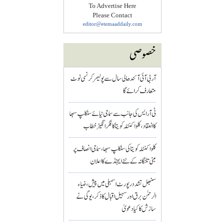
To Advertise Here
Please Contact
editor@etemaaddaily.com
خصوصی
آر بی آئی آئندہ مالی سال سے پولیمر کرنسی نوٹ
متعارف کرائے گا
ٹی آر ایس کی جانب سے سماجی نیائے سنکلپ سبھا
کا انعقاد، کلواکنٹلہ کویتا کا فکر انگیز خطاب
کلواکنٹلہ کویتا کی سنکلپ سبھا، سماجی انصاف پر
مبنی تلنگانہ کے نئے ایجنڈے کا اعلان
سنبھل تشدد رپورٹ اسمبلی میں پیش، ضیاء
الرحمٰن برق اور سہیل اقبال کا ذکر، یوگی نے
سازش کا کیا دعویٰ