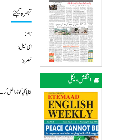
تبصرہ کیجئے
نام:
ای میل:
تبصرہ:
انگلش ویکلی
بتایا گیا کوڈ داخل ک