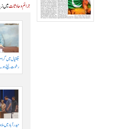
جرائم و حادثات
میں زیا
رشوت لیتے ہوئے
حیدرآباد میں ملا