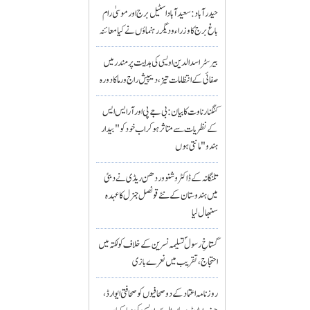
حیدرآباد: سعیدآباد اسٹیل برج اور موسیٰ رام
باغ برج کا وزراء و دیگر رہنماؤں نے کیا معائنہ
بیرسٹر اسدالدین اویسی کی ہدایت پر مندر میں
صفائی کے انتظامات تیز، دیپیش راج ورما کا دورہ
کنگنا رناوت کا بیان: بی جے پی اور آر ایس ایس
کے نظریات سے متاثر ہو کر اب خود کو "بیدار
ہندو" مانتی ہوں
تلنگانہ کے ڈاکٹر وشنو وردھن ریڈی نے دبئی
میں ہندوستان کے نئے قونصل جنرل کا عہدہ
سنبھال لیا
گستاخِ رسولؐ تسلیمہ نسرین کے خلاف کولکتہ میں
احتجاج، تقریب میں نعرے بازی
روزنامہ اعتماد کے دو صحافیوں کو صحافتی ایوارڈ،