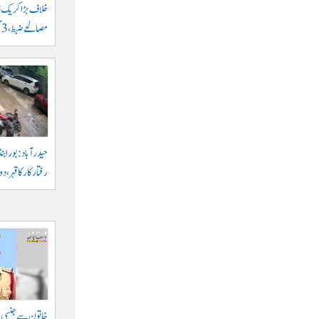
مصالحے ضبط، 3 گرفتار
حیدرآباد: بورابنڈ
رفتار کار کا قہر، د
خاتون سے جنسی ہر