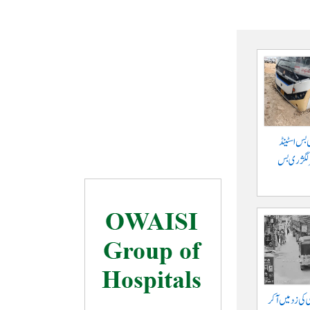
 بس اسٹینڈ
پر لگژری بس
ی کی زد میں آکر