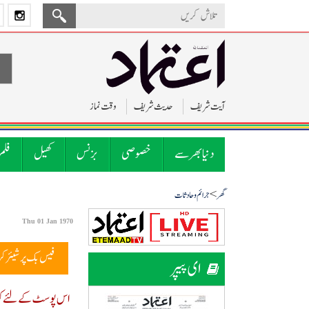
آیت شریف
حدیث شریف
وقت نماز
دنیا بھر سے
خصوصی
بزنس
کھیل
فلم
>
گھر
جرائم و حادثات
Thu 01 Jan 1970
فیس بک پر شیئر ک
ای پیپر
اس پوسٹ کے لئے کوئ