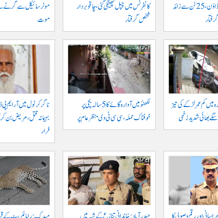
خلاف بڑا کریک ڈاؤن، 25 ٹن سے زائد
کانفرنس میں چپل پھینکی گئی، چاقو بردار
شخص گرفتار
موت
ہ میں کم عمر لڑکے کی تیز
لکھنؤ میں آوارہ گائے کا 5 سالہ بچی پر
ناگرکرنول میں آر ایم پی ڈا
و سگے بھائی شدید زخمی
خوفناک حملہ، سی سی ٹی وی منظر عام پر
بہیمانہ قتل، مریض بن کر 
فرار
اسانی اور رقم وصولی کا
حیدرآباد: خاندانی تنازع کے شبہ میں
میدک: رامائم پیٹ کے