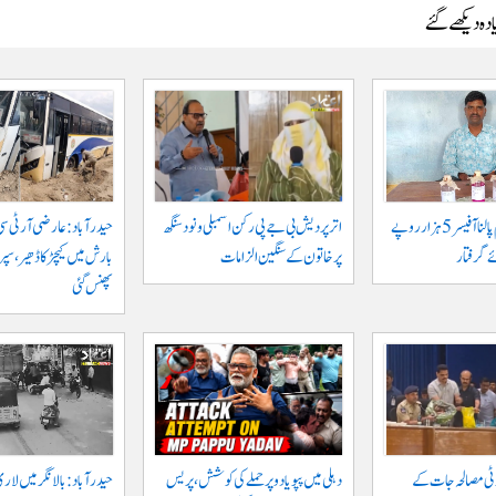
دہ دیکھے گئے
جگتیال میں گرام پالنا آفیسر 5 ہزار روپے
اتر پردیش بی جے پی رکن اسمبلی ونود سنگھ
حیدرآباد: عارضی آر ٹی سی
 گرفتار
پر خاتون کے سنگین الزامات
بارش میں کیچڑ کا ڈھیر، س
پھنس گئی
وٹی مصالحہ جات کے
دہلی میں پپو یادو پر حملے کی کوشش، پریس
حیدرآباد: بالا نگر میں لار