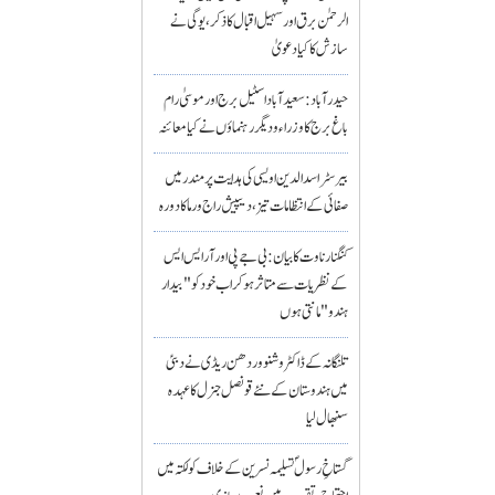
الرحمٰن برق اور سہیل اقبال کا ذکر، یوگی نے
سازش کا کیا دعویٰ
حیدرآباد: سعیدآباد اسٹیل برج اور موسیٰ رام
باغ برج کا وزراء و دیگر رہنماؤں نے کیا معائنہ
بیرسٹر اسدالدین اویسی کی ہدایت پر مندر میں
صفائی کے انتظامات تیز، دیپیش راج ورما کا دورہ
کنگنا رناوت کا بیان: بی جے پی اور آر ایس ایس
کے نظریات سے متاثر ہو کر اب خود کو "بیدار
ہندو" مانتی ہوں
تلنگانہ کے ڈاکٹر وشنو وردھن ریڈی نے دبئی
میں ہندوستان کے نئے قونصل جنرل کا عہدہ
سنبھال لیا
گستاخِ رسولؐ تسلیمہ نسرین کے خلاف کولکتہ میں