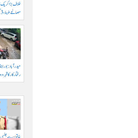
مصالحے ضبط، 3 گرفتار
حیدرآباد: بورابنڈ
رفتار کار کا قہر، د
خاتون سے جنسی ہر