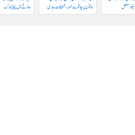
نسپکٹر معطل
خاتون پر چاقو سے حملہ، تحقیقات جاری
حادثے میں چیتا ہلاک