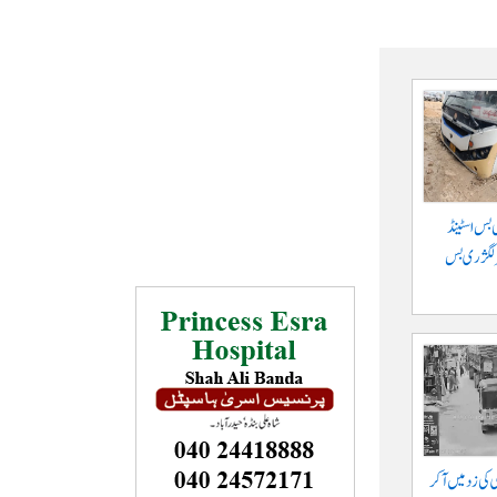
 بس اسٹینڈ
پر لگژری بس
ی کی زد میں آکر