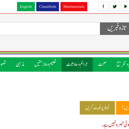
English
Classifieds
Matrimonials
تازہ خبریں
 و تفریح
صحت
جرائم و حادثات
تعلیم و ملازمتیں
مذہبی
تصوی
ریں!
ٹویٹر پر ٹویٹ کریں
ی تبصرہ نہیں ہے.