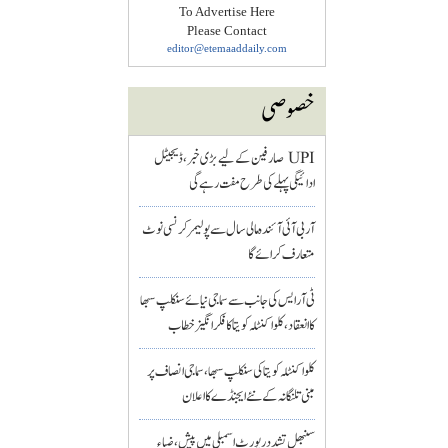
To Advertise Here
Please Contact
editor@etemaaddaily.com
خصوصی
UPI صارفین کے لیے بڑی خبر، ڈیجیٹل
ادائیگی پہلے کی طرح مفت رہے گی
آر بی آئی آئندہ مالی سال سے پولیمر کرنسی نوٹ
متعارف کرائے گا
ٹی آر ایس کی جانب سے سماجی نیائے سنکلپ سبھا
کا انعقاد، کلواکنٹلہ کویتا کا فکر انگیز خطاب
کلواکنٹلہ کویتا کی سنکلپ سبھا، سماجی انصاف پر
مبنی تلنگانہ کے نئے ایجنڈے کا اعلان
سنبھل تشدد رپورٹ اسمبلی میں پیش، ضیاء