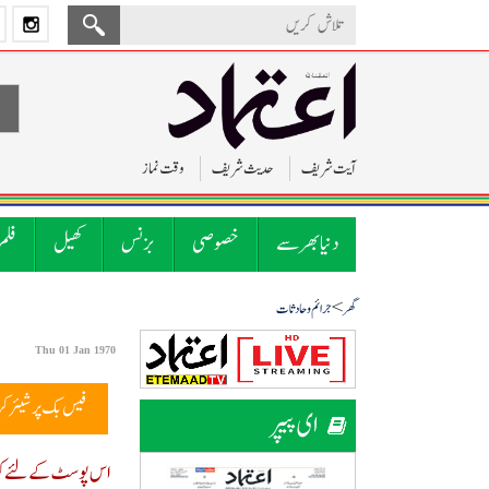
آیت شریف
حدیث شریف
وقت نماز
دنیا بھر سے
خصوصی
بزنس
کھیل
فلم
>
گھر
جرائم و حادثات
Thu 01 Jan 1970
فیس بک پر شیئر ک
ای پیپر
اس پوسٹ کے لئے کوئ