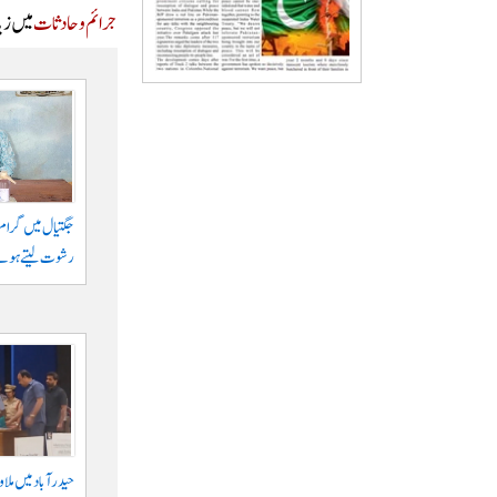
جرائم و حادثات
میں زیا
رشوت لیتے ہوئے
حیدرآباد میں ملا