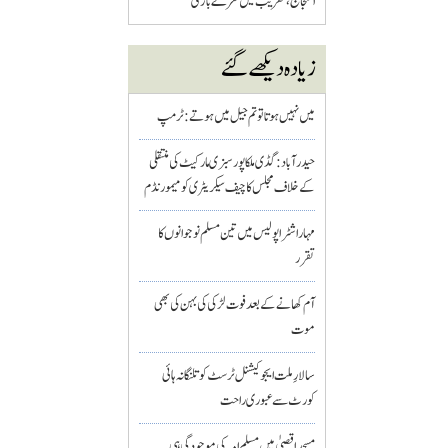
احتجاج، تقریب میں نعرے بازی
زیادہ دیکھے گئے
میں نہیں ہوتا تو تم جیل میں ہوتے : ٹرمپ
حیدرآباد: گڈی ملکاپور سبزی مارکیٹ کی منتقلی
کے خلاف مجلس کا چیف سیکریٹری کو میمورنڈم
مہاراشٹرا پولیس میں تین مسلم نو جوانوں کا
تقرر
آم کھانے کے بعد فوت لڑکی کی بہن کی بھی
موت
سالارِ ملت ایجوکیشنل ٹرسٹ کو تلنگانہ ہائی
کورٹ سے عبوری راحت
مسجد اقصیٰ میں مسلم امہ کی موجودگی ہی