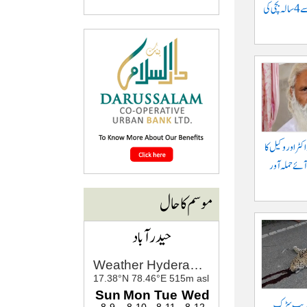
موٹرسائیکل سے گرنے سے 4 سالہ بچی کی
کٹر اور وکیل کا
آئے حملہ آور
موسم کا حال
حیدرآباد
 قریب سڑک