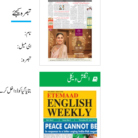
تبصرہ کیجئے
نام:
ای میل:
تبصرہ:
انگلش ویکلی
بتایا گیا کوڈ داخل ک