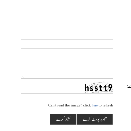
رے:
Can't read the image? click
to refresh
here