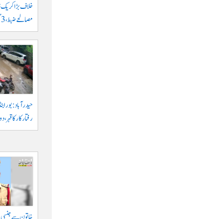
مصالحے ضبط، 3 گرفتار
حیدرآباد: بورابنڈ
رفتار کار کا قہر، د
خاتون سے جنسی ہر