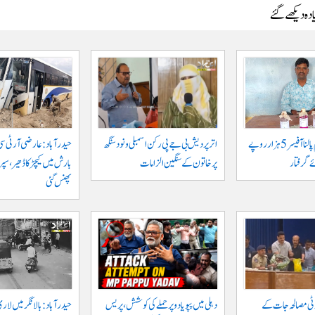
دہ دیکھے گئے
جگتیال میں گرام پالنا آفیسر 5 ہزار روپے
اتر پردیش بی جے پی رکن اسمبلی ونود سنگھ
حیدرآباد: عارضی آر ٹی سی
 گرفتار
پر خاتون کے سنگین الزامات
بارش میں کیچڑ کا ڈھیر، س
پھنس گئی
وٹی مصالحہ جات کے
دہلی میں پپو یادو پر حملے کی کوشش، پریس
حیدرآباد: بالا نگر میں لار