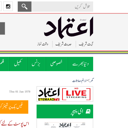
آیت شریف
حدیث شریف
وقت نماز
دنیا بھر سے
خصوصی
بزنس
کھیل
فلم
>
گھر
جرائم و حادثات
Thu 01 Jan 1970
فیس بک پر شیئر ک
ای پیپر
اس پوسٹ کے لئے کوئ