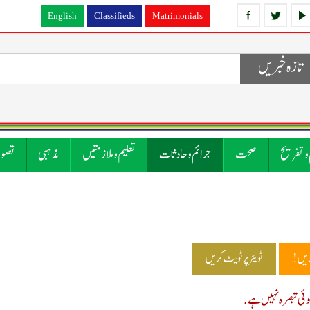
English
Classifieds
Matrimonials
تازہ خبریں
 و تفریح
صحت
جرائم و حادثات
تعلیم و ملازمتیں
مذہبی
تصوی
ریں!
ٹویٹر پر ٹویٹ کریں
ی تبصرہ نہیں ہے.