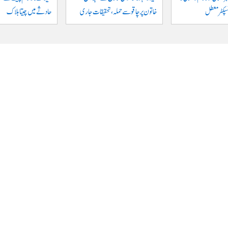
نسپکٹر معطل
خاتون پر چاقو سے حملہ، تحقیقات جاری
حادثے میں چیتا ہلاک