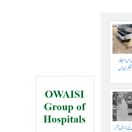
 بس اسٹینڈ
پر لگژری بس
ی کی زد میں آکر