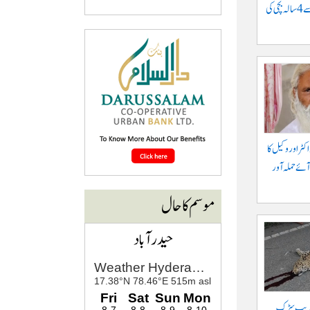
موٹرسائیکل سے گرنے سے 4 سالہ بچی کی
کٹر اور وکیل کا
آئے حملہ آور
موسم کا حال
حیدرآباد
 قریب سڑک