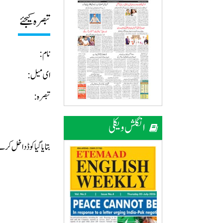
تبصرہ کیجئے
نام:
ای میل:
تبصرہ:
انگلش ویکلی
بتایا گیا کوڈ داخل ک