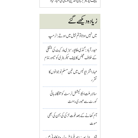
چیف ایڈیٹر برہان الدین اویسی کی مبارکباد
زیادہ دیکھے گئے
میں نہیں ہوتا تو تم جیل میں ہوتے : ٹرمپ
حیدرآباد: گڈی ملکاپور سبزی مارکیٹ کی منتقلی
کے خلاف مجلس کا چیف سیکریٹری کو میمورنڈم
مہاراشٹرا پولیس میں تین مسلم نو جوانوں کا
تقرر
سالارِ ملت ایجوکیشنل ٹرسٹ کو تلنگانہ ہائی
کورٹ سے عبوری راحت
آم کھانے کے بعد فوت لڑکی کی بہن کی بھی
موت
قطب اللہ پور : باچوپلی ڈبل بیڈ روم کالونی میں