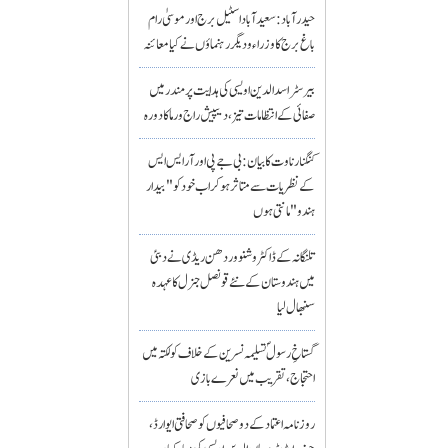
حیدرآباد: سعیدآباد اسٹیل برج اور موسیٰ رام
باغ برج کا وزراء و دیگر رہنماؤں نے کیا معائنہ
بیرسٹر اسدالدین اویسی کی ہدایت پر مندر میں
صفائی کے انتظامات تیز، دیپیش راج ورما کا دورہ
کنگنا رناوت کا بیان: بی جے پی اور آر ایس ایس
کے نظریات سے متاثر ہو کر اب خود کو "بیدار
ہندو" مانتی ہوں
تلنگانہ کے ڈاکٹر وشنو وردھن ریڈی نے دبئی
میں ہندوستان کے نئے قونصل جنرل کا عہدہ
سنبھال لیا
گستاخِ رسولؐ تسلیمہ نسرین کے خلاف کولکتہ میں
احتجاج، تقریب میں نعرے بازی
روزنامہ اعتماد کے دو صحافیوں کو صحافتی ایوارڈ،