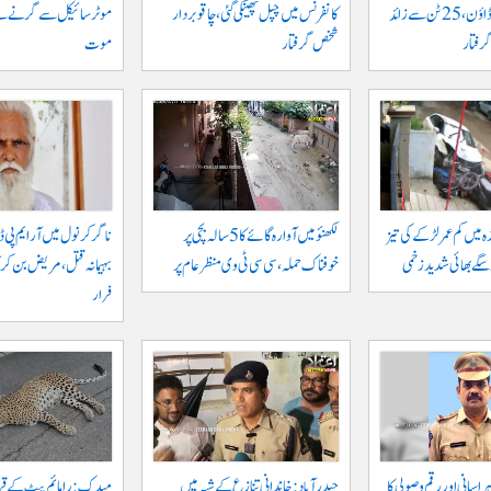
خلاف بڑا کریک ڈاؤن، 25 ٹن سے زائد
کانفرنس میں چپل پھینکی گئی، چاقو بردار
شخص گرفتار
موت
ہ میں کم عمر لڑکے کی تیز
لکھنؤ میں آوارہ گائے کا 5 سالہ بچی پر
ناگرکرنول میں آر ایم پی ڈا
و سگے بھائی شدید زخمی
خوفناک حملہ، سی سی ٹی وی منظر عام پر
بہیمانہ قتل، مریض بن کر 
فرار
اسانی اور رقم وصولی کا
حیدرآباد: خاندانی تنازع کے شبہ میں
میدک: رامائم پیٹ کے