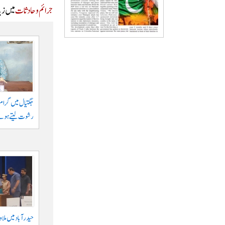
جرائم و حادثات
میں زیا
رشوت لیتے ہوئے
حیدرآباد میں ملا