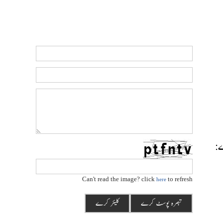
رے:
Can't read the image? click
to refresh
here