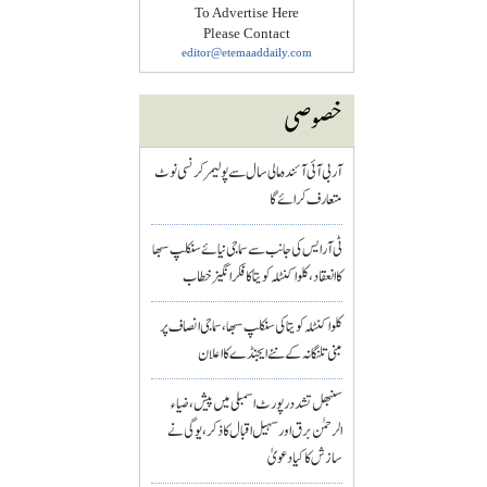
To Advertise Here
Please Contact
editor@etemaaddaily.com
خصوصی
آر بی آئی آئندہ مالی سال سے پولیمر کرنسی نوٹ
متعارف کرائے گا
ٹی آر ایس کی جانب سے سماجی نیائے سنکلپ سبھا
کا انعقاد، کلواکنٹلہ کویتا کا فکر انگیز خطاب
کلواکنٹلہ کویتا کی سنکلپ سبھا، سماجی انصاف پر
مبنی تلنگانہ کے نئے ایجنڈے کا اعلان
سنبھل تشدد رپورٹ اسمبلی میں پیش، ضیاء
الرحمٰن برق اور سہیل اقبال کا ذکر، یوگی نے
سازش کا کیا دعویٰ