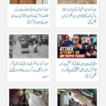
حیدرآباد: عارضی آر ٹی سی بس اسٹینڈ
حیدرآباد میں ملاوٹی مصالحہ جات کے
بارش میں کیچڑ کا ڈھیر، سپر لگژری بس
خلاف بڑا کریک ڈاؤن، 25 ٹن سے زائد
پھنس گئی
مصالحے ضبط، 3 گرفتار
دہلی میں پپو یادو پر حملے کی کوشش، پریس
حیدرآباد: بالا نگر میں لاری کی زد میں آکر
کانفرنس میں چپل پھینکی گئی، چاقو بردار
موٹرسائیکل سے گرنے سے 4 سالہ بچی کی
شخص گرفتار
موت