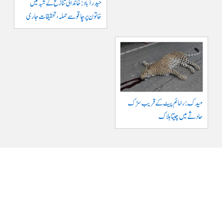
حیدرآباد: خاندانی تنازع کے شبہ میں
خاتون پر چاقو سے حملہ، تحقیقات جاری
میدک: رامائم پیٹ کے قریب سڑک
حادثے میں چیتا ہلاک