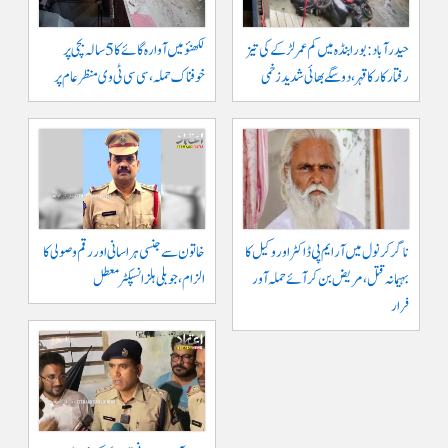
حیدرآباد: بورابنڈہ میں کم عمر لڑکے کی تیز
لکھنؤ میں آوارہ گائے کا 5 سالہ بچی پر
رفتار کار کا قہر، دو سگے بھائی شدید زخمی
خوفناک حملہ، سی سی ٹی وی منظر عام پر
ناگرکرنول میں آر ایم پی ڈاکٹر اور وکیل کا
خاتون سے جنسی ہراسانی اور رقم وصولی کا
بہیمانہ قتل، مریض بن کر آئے حملہ آور
الزام، جوبلی ہلز انسپکٹر معطل
فرار