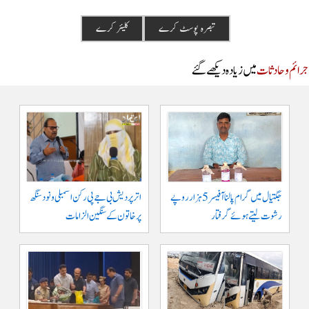
م و حادثات
میں زیادہ دیکھے گئے
جگتیال میں گرام پالنا آفیسر 5 ہزار روپے
اتر پردیش بی جے پی رکن اسمبلی ونود سنگھ
رشوت لیتے ہوئے گرفتار
پر خاتون کے سنگین الزامات