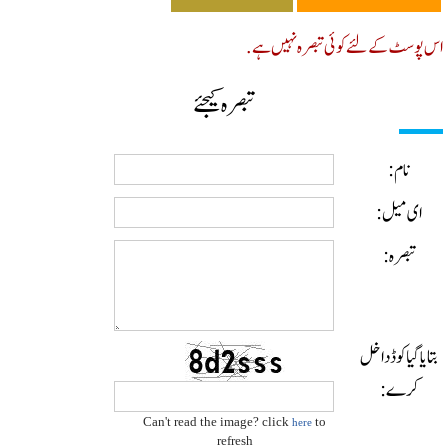
پوسٹ کے لئے کوئی تبصرہ نہیں ہے.
تبصرہ کیجئے
نام:
ای میل:
تبصرہ:
ایا گیا کوڈ داخل
کرے:
Can't read the image? click
to
here
refresh