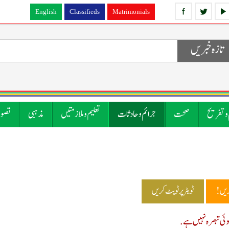
English
Classifieds
Matrimonials
تازہ خبریں
 و تفریح
صحت
جرائم و حادثات
تعلیم و ملازمتیں
مذہبی
تصوی
ریں!
ٹویٹر پر ٹویٹ کریں
ی تبصرہ نہیں ہے.