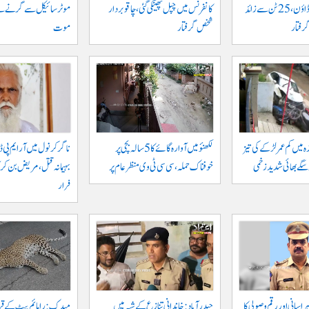
خلاف بڑا کریک ڈاؤن، 25 ٹن سے زائد
کانفرنس میں چپل پھینکی گئی، چاقو بردار
شخص گرفتار
موت
ہ میں کم عمر لڑکے کی تیز
لکھنؤ میں آوارہ گائے کا 5 سالہ بچی پر
ناگرکرنول میں آر ایم پی ڈا
و سگے بھائی شدید زخمی
خوفناک حملہ، سی سی ٹی وی منظر عام پر
بہیمانہ قتل، مریض بن کر 
فرار
اسانی اور رقم وصولی کا
حیدرآباد: خاندانی تنازع کے شبہ میں
میدک: رامائم پیٹ کے