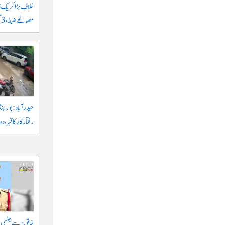
مصالحے ضبط، 3 گرفتار
حیدرآباد: بورابنڈ
رفتار کار کا قہر، د
خاتون سے جنسی ہر