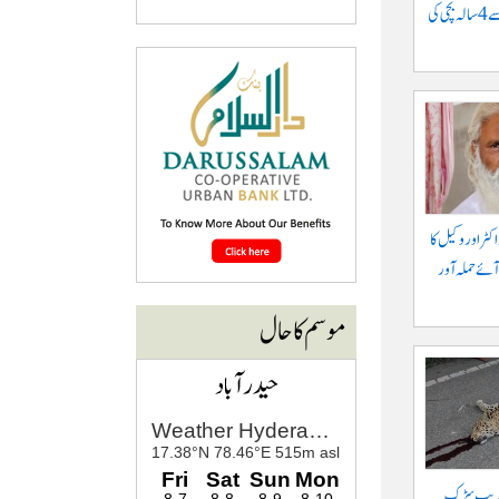
موٹرسائیکل سے گرنے سے 4 سالہ بچی کی
کٹر اور وکیل کا
آئے حملہ آور
موسم کا حال
حیدرآباد
 قریب سڑک