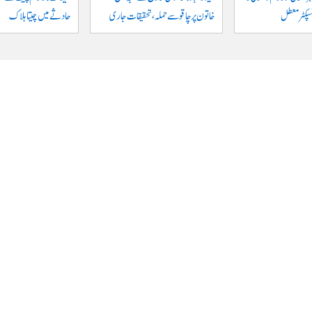
نسپکٹر معطل
خاتون پر چاقو سے حملہ، تحقیقات جاری
حادثے میں چیتا ہلاک