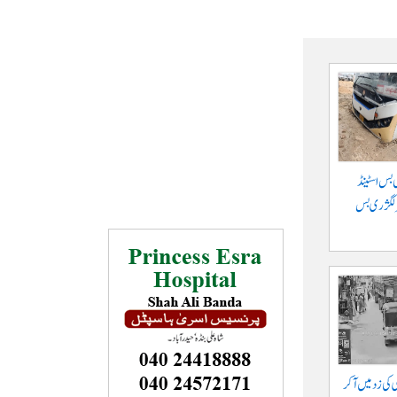
 بس اسٹینڈ
پر لگژری بس
ی کی زد میں آکر