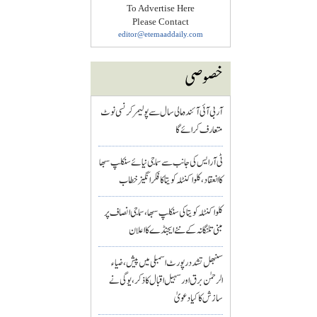
To Advertise Here
Please Contact
editor@etemaaddaily.com
خصوصی
آر بی آئی آئندہ مالی سال سے پولیمر کرنسی نوٹ
متعارف کرائے گا
ٹی آر ایس کی جانب سے سماجی نیائے سنکلپ سبھا
کا انعقاد، کلواکنٹلہ کویتا کا فکر انگیز خطاب
کلواکنٹلہ کویتا کی سنکلپ سبھا، سماجی انصاف پر
مبنی تلنگانہ کے نئے ایجنڈے کا اعلان
سنبھل تشدد رپورٹ اسمبلی میں پیش، ضیاء
الرحمٰن برق اور سہیل اقبال کا ذکر، یوگی نے
سازش کا کیا دعویٰ