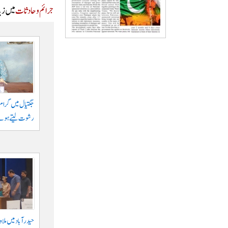
جرائم و حادثات
میں زیا
رشوت لیتے ہوئے
حیدرآباد میں ملا