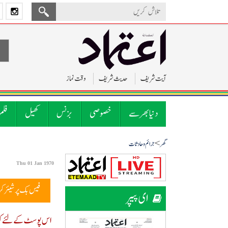
آیت شریف
حدیث شریف
وقت نماز
دنیا بھر سے
خصوصی
بزنس
کھیل
فلم
>
گھر
جرائم و حادثات
Thu 01 Jan 1970
فیس بک پر شیئر ک
ای پیپر
اس پوسٹ کے لئے کوئ