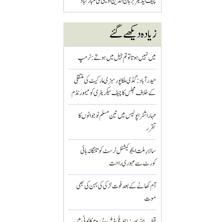
چیف ایڈیٹر برہان الدین اویسی کی مبارکباد
زیادہ دیکھے گئے
میں نہیں ہوتا تو تم جیل میں ہوتے : ٹرمپ
حیدرآباد: گڈی ملکاپور سبزی مارکیٹ کی منتقلی
کے خلاف مجلس کا چیف سیکریٹری کو میمورنڈم
مہاراشٹرا پولیس میں تین مسلم نو جوانوں کا
تقرر
سالارِ ملت ایجوکیشنل ٹرسٹ کو تلنگانہ ہائی
کورٹ سے عبوری راحت
آم کھانے کے بعد فوت لڑکی کی بہن کی بھی
موت
قطب اللہ پور : باچوپلی ڈبل بیڈ روم کالونی میں