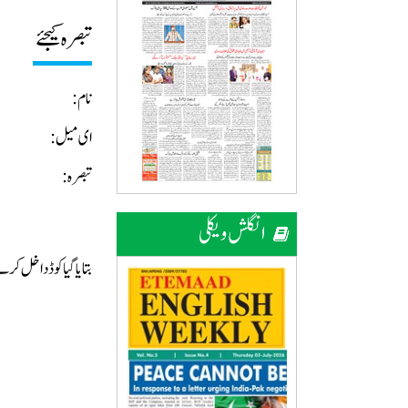
تبصرہ کیجئے
نام:
ای میل:
تبصرہ:
انگلش ویکلی
بتایا گیا کوڈ داخل ک