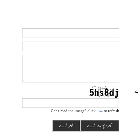
رے:
Can't read the image? click
to refresh
here