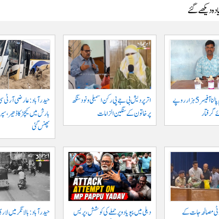
دہ دیکھے گئے
جگتیال میں گرام پالنا آفیسر 5 ہزار روپے
اتر پردیش بی جے پی رکن اسمبلی ونود سنگھ
حیدرآباد: عارضی آر ٹی سی
 گرفتار
پر خاتون کے سنگین الزامات
بارش میں کیچڑ کا ڈھیر، س
پھنس گئی
وٹی مصالحہ جات کے
دہلی میں پپو یادو پر حملے کی کوشش، پریس
حیدرآباد: بالا نگر میں لار