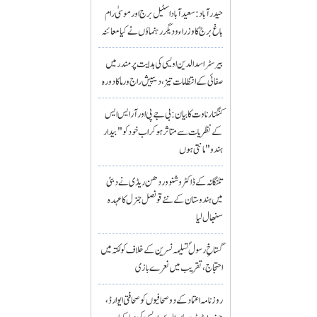
حیدرآباد: سعیدآباد اسٹیل برج اور موسیٰ رام
باغ برج کا وزراء و دیگر رہنماؤں نے کیا معائنہ
بیرسٹر اسدالدین اویسی کی ہدایت پر مندر میں
صفائی کے انتظامات تیز، دیپیش راج ورما کا دورہ
کنگنا رناوت کا بیان: بی جے پی اور آر ایس ایس
کے نظریات سے متاثر ہو کر اب خود کو "بیدار
ہندو" مانتی ہوں
تلنگانہ کے ڈاکٹر وشنو وردھن ریڈی نے دبئی
میں ہندوستان کے نئے قونصل جنرل کا عہدہ
سنبھال لیا
گستاخِ رسولؐ تسلیمہ نسرین کے خلاف کولکتہ میں
احتجاج، تقریب میں نعرے بازی
روزنامہ اعتماد کے دو صحافیوں کو صحافتی ایوارڈ،