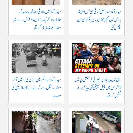
حیدرآباد: عارضی آر ٹی سی بس اسٹینڈ
حیدرآباد میں ملاوٹی مصالحہ جات کے
بارش میں کیچڑ کا ڈھیر، سپر لگژری بس
خلاف بڑا کریک ڈاؤن، 25 ٹن سے زائد
پھنس گئی
مصالحے ضبط، 3 گرفتار
دہلی میں پپو یادو پر حملے کی کوشش، پریس
حیدرآباد: بالا نگر میں لاری کی زد میں آکر
کانفرنس میں چپل پھینکی گئی، چاقو بردار
موٹرسائیکل سے گرنے سے 4 سالہ بچی کی
شخص گرفتار
موت