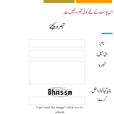
پوسٹ کے لئے کوئی تبصرہ نہیں ہے.
تبصرہ کیجئے
نام:
ای میل:
تبصرہ:
ایا گیا کوڈ داخل
کرے:
Can't read the image? click
to
here
refresh