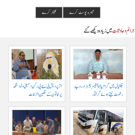
م و حادثات
میں زیادہ دیکھے گئے
جگتیال میں گرام پالنا آفیسر 5 ہزار روپے
اتر پردیش بی جے پی رکن اسمبلی ونود سنگھ
رشوت لیتے ہوئے گرفتار
پر خاتون کے سنگین الزامات