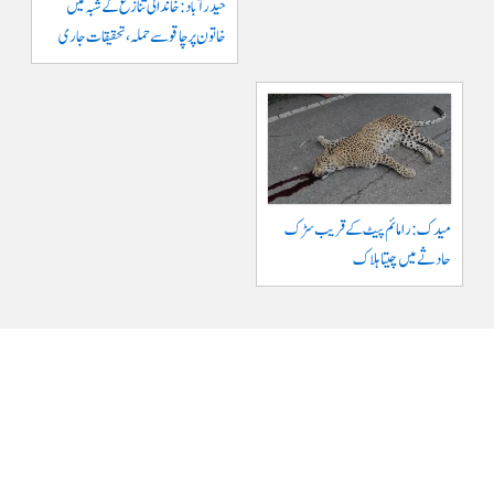
حیدرآباد: خاندانی تنازع کے شبہ میں
خاتون پر چاقو سے حملہ، تحقیقات جاری
میدک: رامائم پیٹ کے قریب سڑک
حادثے میں چیتا ہلاک