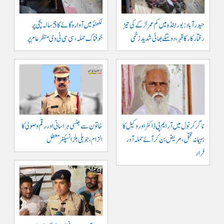
حیدرآباد: بورابنڈہ میں کم عمر لڑکے کی تیز
لکھنؤ میں آوارہ گائے کا 5 سالہ بچی پر
رفتار کار کا قہر، دو سگے بھائی شدید زخمی
خوفناک حملہ، سی سی ٹی وی منظر عام پر
ناگرکرنول میں آر ایم پی ڈاکٹر اور وکیل کا
خاتون سے جنسی ہراسانی اور رقم وصولی کا
بہیمانہ قتل، مریض بن کر آئے حملہ آور
الزام، جوبلی ہلز انسپکٹر معطل
فرار