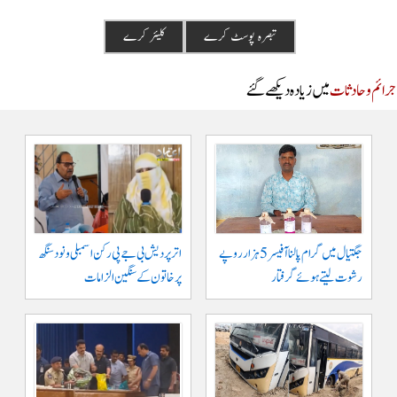
م و حادثات
میں زیادہ دیکھے گئے
جگتیال میں گرام پالنا آفیسر 5 ہزار روپے
اتر پردیش بی جے پی رکن اسمبلی ونود سنگھ
رشوت لیتے ہوئے گرفتار
پر خاتون کے سنگین الزامات