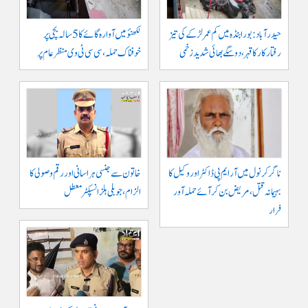
حیدرآباد: بورابنڈہ میں کم عمر لڑکے کی تیز
لکھنؤ میں آوارہ گائے کا 5 سالہ بچی پر
رفتار کار کا قہر، دو سگے بھائی شدید زخمی
خوفناک حملہ، سی سی ٹی وی منظر عام پر
ناگرکرنول میں آر ایم پی ڈاکٹر اور وکیل کا
خاتون سے جنسی ہراسانی اور رقم وصولی کا
بہیمانہ قتل، مریض بن کر آئے حملہ آور
الزام، جوبلی ہلز انسپکٹر معطل
فرار