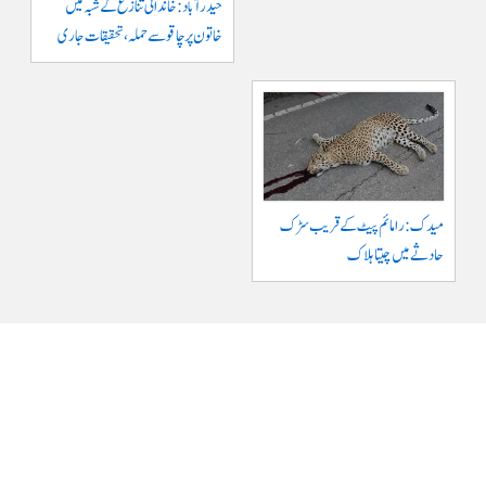
حیدرآباد: خاندانی تنازع کے شبہ میں
خاتون پر چاقو سے حملہ، تحقیقات جاری
میدک: رامائم پیٹ کے قریب سڑک
حادثے میں چیتا ہلاک