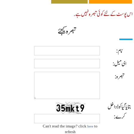
پوسٹ کے لئے کوئی تبصرہ نہیں ہے.
تبصرہ کیجئے
نام:
ای میل:
تبصرہ:
ایا گیا کوڈ داخل
کرے:
Can't read the image? click
to
here
refresh