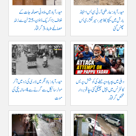
حیدرآباد: عارضی آر ٹی سی بس اسٹینڈ
حیدرآباد میں ملاوٹی مصالحہ جات کے
بارش میں کیچڑ کا ڈھیر، سپر لگژری بس
خلاف بڑا کریک ڈاؤن، 25 ٹن سے زائد
پھنس گئی
مصالحے ضبط، 3 گرفتار
دہلی میں پپو یادو پر حملے کی کوشش، پریس
حیدرآباد: بالا نگر میں لاری کی زد میں آکر
کانفرنس میں چپل پھینکی گئی، چاقو بردار
موٹرسائیکل سے گرنے سے 4 سالہ بچی کی
شخص گرفتار
موت