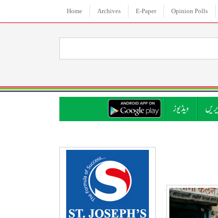
Home
Archives
E-Paper
Opinion Polls
ریں
ویڈیوز