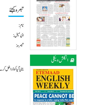
تبصرہ کیجئے
نام:
ای میل:
تبصرہ:
انگلش ویکلی
بتایا گیا کوڈ داخل ک