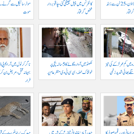
خلاف بڑا کریک ڈاؤن، 25 ٹن سے زائد
کانفرنس میں چپل پھینکی گئی، چاقو بردار
شخص گرفتار
موت
ہ میں کم عمر لڑکے کی تیز
لکھنؤ میں آوارہ گائے کا 5 سالہ بچی پر
ناگرکرنول میں آر ایم پی ڈا
و سگے بھائی شدید زخمی
خوفناک حملہ، سی سی ٹی وی منظر عام پر
بہیمانہ قتل، مریض بن کر 
فرار
اسانی اور رقم وصولی کا
حیدرآباد: خاندانی تنازع کے شبہ میں
میدک: رامائم پیٹ کے