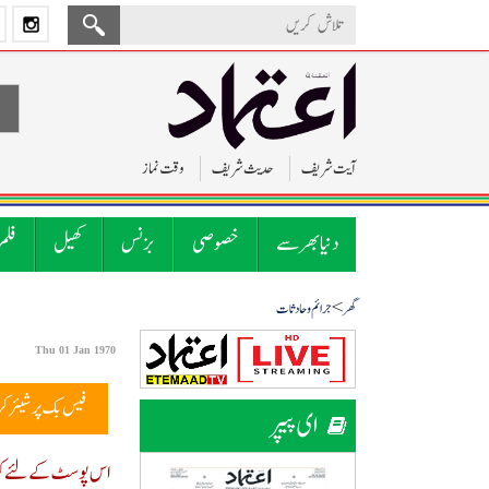
آیت شریف
حدیث شریف
وقت نماز
دنیا بھر سے
خصوصی
بزنس
کھیل
فلم
>
گھر
جرائم و حادثات
Thu 01 Jan 1970
فیس بک پر شیئر ک
ای پیپر
اس پوسٹ کے لئے کوئ