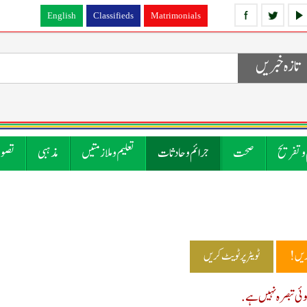
English
Classifieds
Matrimonials
تازہ خبریں
 و تفریح
صحت
جرائم و حادثات
تعلیم و ملازمتیں
مذہبی
تصوی
ریں!
ٹویٹر پر ٹویٹ کریں
ی تبصرہ نہیں ہے.