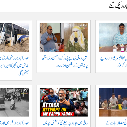
دہ دیکھے گئے
جگتیال میں گرام پالنا آفیسر 5 ہزار روپے
اتر پردیش بی جے پی رکن اسمبلی ونود سنگھ
حیدرآباد: عارضی آر ٹی سی
 گرفتار
پر خاتون کے سنگین الزامات
بارش میں کیچڑ کا ڈھیر، س
پھنس گئی
وٹی مصالحہ جات کے
دہلی میں پپو یادو پر حملے کی کوشش، پریس
حیدرآباد: بالا نگر میں لار