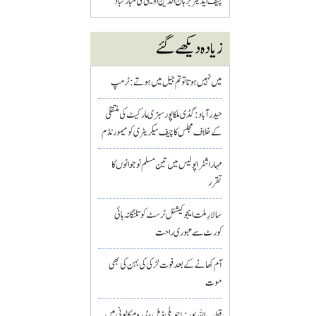
چیف ایڈیٹر برہان الدین اویسی کی مبارکباد
زیادہ دیکھے گئے
میں نہیں ہوتا تو تم جیل میں ہوتے : ٹرمپ
حیدرآباد: گڈی ملکاپور سبزی مارکیٹ کی منتقلی
کے خلاف مجلس کا چیف سیکریٹری کو میمورنڈم
مہاراشٹرا پولیس میں تین مسلم نو جوانوں کا
تقرر
سالارِ ملت ایجوکیشنل ٹرسٹ کو تلنگانہ ہائی
کورٹ سے عبوری راحت
آم کھانے کے بعد فوت لڑکی کی بہن کی بھی
موت
قطب اللہ پور : باچوپلی ڈبل بیڈ روم کالونی میں