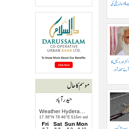
موٹرسائیکل سے گرنے سے 4 سالہ بچی کی
کٹر اور وکیل کا
آئے حملہ آور
موسم کا حال
حیدرآباد
 قریب سڑک