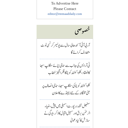
To Advertise Here
Please Contact
editor@etemaaddaily.com
خصوصی
آر بی آئی آئندہ مالی سال سے پولیمر کرنسی نوٹ
متعارف کرائے گا
ٹی آر ایس کی جانب سے سماجی نیائے سنکلپ سبھا
کا انعقاد، کلواکنٹلہ کویتا کا فکر انگیز خطاب
کلواکنٹلہ کویتا کی سنکلپ سبھا، سماجی انصاف پر
مبنی تلنگانہ کے نئے ایجنڈے کا اعلان
سنبھل تشدد رپورٹ اسمبلی میں پیش، ضیاء
الرحمٰن برق اور سہیل اقبال کا ذکر، یوگی نے
سازش کا کیا دعویٰ