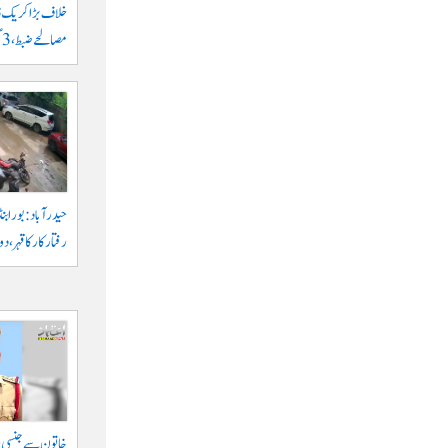
مصالحے ضبط، 3 گرفتار
حیدرآباد: بورابنڈ
رفتار کار کا قہر، د
خاتون سے جنسی ہر