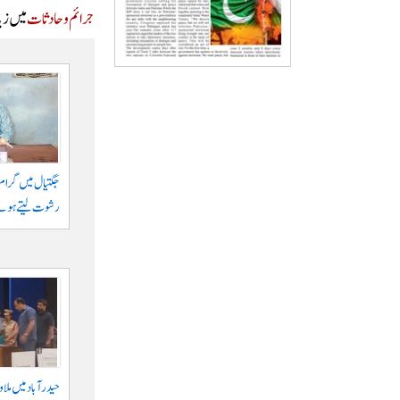
جرائم و حادثات
میں زیا
رشوت لیتے ہوئے
حیدرآباد میں ملا