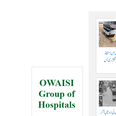
 بس اسٹینڈ
پر لگژری بس
ی کی زد میں آکر