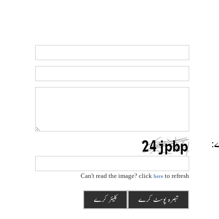
رے:
Can't read the image? click
to refresh
here