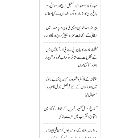
حیدرآباد: سعیدآباد اسٹیل برج اور موسیٰ رام
باغ برج کا وزراء و دیگر رہنماؤں نے کیا معائنہ
بیرسٹر اسدالدین اویسی کی ہدایت پر مندر میں
صفائی کے انتظامات تیز، دیپیش راج ورما کا دورہ
کنگنا رناوت کا بیان: بی جے پی اور آر ایس ایس
کے نظریات سے متاثر ہو کر اب خود کو "بیدار
ہندو" مانتی ہوں
تلنگانہ کے ڈاکٹر وشنو وردھن ریڈی نے دبئی
میں ہندوستان کے نئے قونصل جنرل کا عہدہ
سنبھال لیا
گستاخِ رسولؐ تسلیمہ نسرین کے خلاف کولکتہ میں
احتجاج، تقریب میں نعرے بازی
روزنامہ اعتماد کے دو صحافیوں کو صحافتی ایوارڈ،