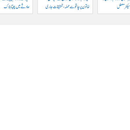
نسپکٹر معطل
خاتون پر چاقو سے حملہ، تحقیقات جاری
حادثے میں چیتا ہلاک