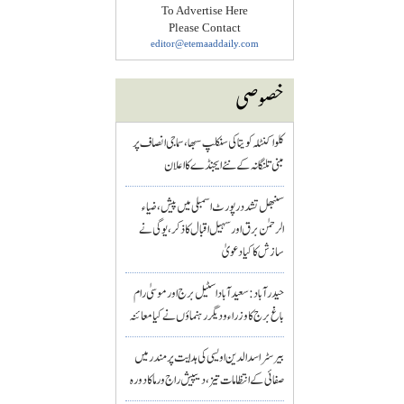
To Advertise Here
Please Contact
editor@etemaaddaily.com
خصوصی
کلواکنٹلہ کویتا کی سنکلپ سبھا، سماجی انصاف پر
مبنی تلنگانہ کے نئے ایجنڈے کا اعلان
سنبھل تشدد رپورٹ اسمبلی میں پیش، ضیاء
الرحمٰن برق اور سہیل اقبال کا ذکر، یوگی نے
سازش کا کیا دعویٰ
حیدرآباد: سعیدآباد اسٹیل برج اور موسیٰ رام
باغ برج کا وزراء و دیگر رہنماؤں نے کیا معائنہ
بیرسٹر اسدالدین اویسی کی ہدایت پر مندر میں
صفائی کے انتظامات تیز، دیپیش راج ورما کا دورہ