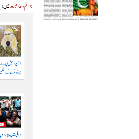
جرائم و حادثات
میں زیا
اتر پردیش بی جے پ
پر خاتون کے سنگی
دہلی میں پپو یادو