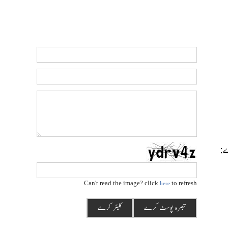
رے:
Can't read the image? click
to refresh
here