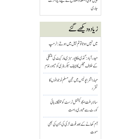
پیش گوئی، متعدد اضلاع کے لیے ریڈ الرٹ
جاری
زیادہ دیکھے گئے
میں نہیں ہوتا تو تم جیل میں ہوتے : ٹرمپ
حیدرآباد: گڈی ملکاپور سبزی مارکیٹ کی منتقلی
کے خلاف مجلس کا چیف سیکریٹری کو میمورنڈم
مہاراشٹرا پولیس میں تین مسلم نو جوانوں کا
تقرر
سالارِ ملت ایجوکیشنل ٹرسٹ کو تلنگانہ ہائی
کورٹ سے عبوری راحت
آم کھانے کے بعد فوت لڑکی کی بہن کی بھی
موت