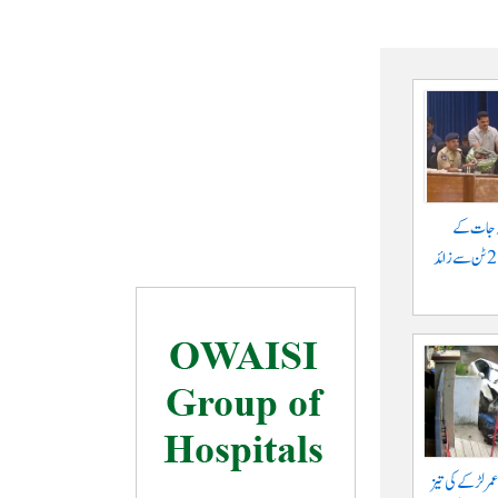
حہ جات کے
خلاف بڑا کریک ڈاؤن، 25 ٹن سے زائد
عمر لڑکے کی تیز