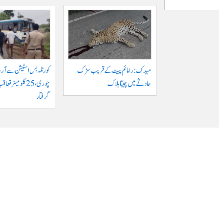
میدک: رامائم پیٹ کے قریب سڑک
کورٹلہ بس اسٹیشن سے آر 
حادثے میں چیتا ہلاک
چوری، 25 کلومیٹر 
گرفتار