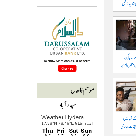
ئی شدید زخمی
ھنؤ میں آوارہ گائے کا 5 سالہ بچی پر
منظر عام پر
موسم کا حال
حیدرآباد
کے شبہ میں
حقیقات جاری