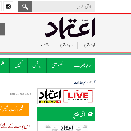
آیت شریف
حدیث شریف
وقت نماز
دنیا بھر سے
خصوصی
بزنس
کھیل
فلم
>
گھر
جرائم و حادثات
Thu 01 Jan 1970
فیس بک پر شیئر ک
ای پیپر
اس پوسٹ کے لئے کوئ