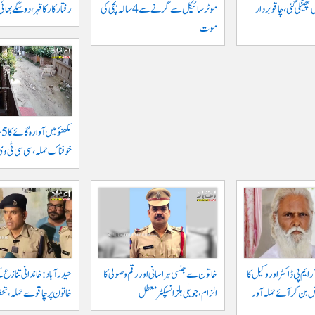
ھینکی گئی، چاقو بردار
موٹرسائیکل سے گرنے سے 4 سالہ بچی کی
رفتار کار کا قہر، دو سگے بھا
موت
لک
خوفناک حملہ، سی سی ٹی وی 
ایم پی ڈاکٹر اور وکیل کا
خاتون سے جنسی ہراسانی اور رقم وصولی کا
حیدرآباد: خاندانی تنازع 
ض بن کر آئے حملہ آور
الزام، جوبلی ہلز انسپکٹر معطل
خاتون پر چاقو سے حملہ، ت