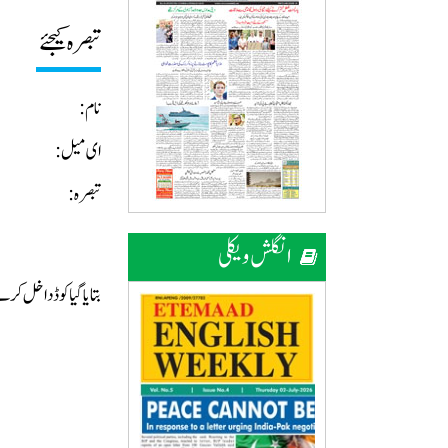
تبصرہ کیجئے
نام:
ای میل:
تبصرہ:
انگلش ویکلی
بتایا گیا کوڈ داخل ک