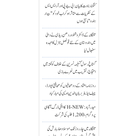
کنگنا رناوت کا بیان: بی جے پی اور آر ایس ایس
کے نظریات سے متاثر ہو کر اب خود کو "بیدار
ہندو" مانتی ہوں
تلنگانہ کے ڈاکٹر وشنو وردھن ریڈی نے دبئی
میں ہندوستان کے نئے قونصل جنرل کا عہدہ
سنبھال لیا
گستاخِ رسولؐ تسلیمہ نسرین کے خلاف کولکتہ میں
احتجاج، تقریب میں نعرے بازی
روزنامہ اعتماد کے دو صحافیوں کو صحافتی ایوارڈ،
چیف ایڈیٹر برہان الدین اویسی کی مبارکباد
حیدرآباد: H-NEW کا اینٹی ڈرگ آگاہی
پروگرام، 1,200 طلبہ کی شرکت
تلنگانہ میں چار روز تک موسلادھار بارش کی