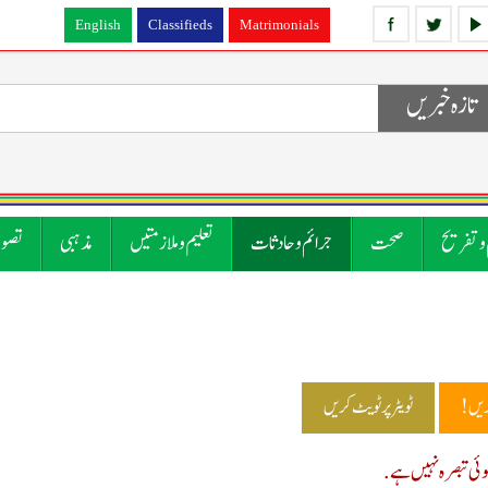
English
Classifieds
Matrimonials
تازہ خبریں
 و تفریح
صحت
جرائم و حادثات
تعلیم و ملازمتیں
مذہبی
تصوی
ریں!
ٹویٹر پر ٹویٹ کریں
ی تبصرہ نہیں ہے.