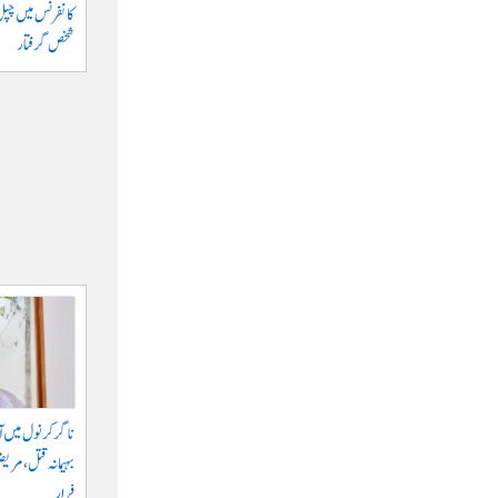
کانفرنس میں چپل پ
شخص گرفتار
ناگرکرنول میں آر 
بہیمانہ قتل، مری
فرار