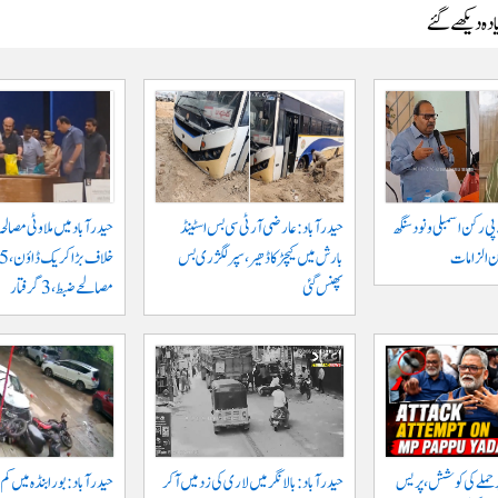
دہ دیکھے گئے
ی رکن اسمبلی ونود سنگھ
حیدرآباد: عارضی آر ٹی سی بس اسٹینڈ
حیدرآباد میں ملاوٹی مصال
ن الزامات
بارش میں کیچڑ کا ڈھیر، سپر لگژری بس
پھنس گئی
مصالحے ضبط، 3 گرفتار
 پر حملے کی کوشش، پریس
حیدرآباد: بالا نگر میں لاری کی زد میں آکر
حیدرآباد: بورابنڈہ میں کم 