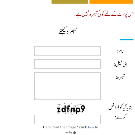
پوسٹ کے لئے کوئی تبصرہ نہیں ہے.
تبصرہ کیجئے
نام:
ای میل:
تبصرہ:
ایا گیا کوڈ داخل
کرے:
Can't read the image? click
to
here
refresh