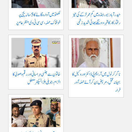
حیدرآباد: بورابنڈہ میں کم عمر لڑکے کی تیز
لکھنؤ میں آوارہ گائے کا 5 سالہ بچی پر
رفتار کار کا قہر، دو سگے بھائی شدید زخمی
خوفناک حملہ، سی سی ٹی وی منظر عام پر
ناگرکرنول میں آر ایم پی ڈاکٹر اور وکیل کا
خاتون سے جنسی ہراسانی اور رقم وصولی کا
بہیمانہ قتل، مریض بن کر آئے حملہ آور
الزام، جوبلی ہلز انسپکٹر معطل
فرار