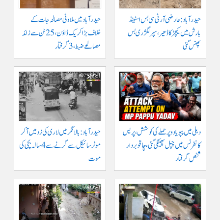
حیدرآباد: عارضی آر ٹی سی بس اسٹینڈ
حیدرآباد میں ملاوٹی مصالحہ جات کے
بارش میں کیچڑ کا ڈھیر، سپر لگژری بس
خلاف بڑا کریک ڈاؤن، 25 ٹن سے زائد
پھنس گئی
مصالحے ضبط، 3 گرفتار
دہلی میں پپو یادو پر حملے کی کوشش، پریس
حیدرآباد: بالا نگر میں لاری کی زد میں آکر
کانفرنس میں چپل پھینکی گئی، چاقو بردار
موٹرسائیکل سے گرنے سے 4 سالہ بچی کی
شخص گرفتار
موت