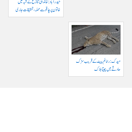
حیدرآباد: خاندانی تنازع کے شبہ میں
خاتون پر چاقو سے حملہ، تحقیقات جاری
میدک: رامائم پیٹ کے قریب سڑک
حادثے میں چیتا ہلاک