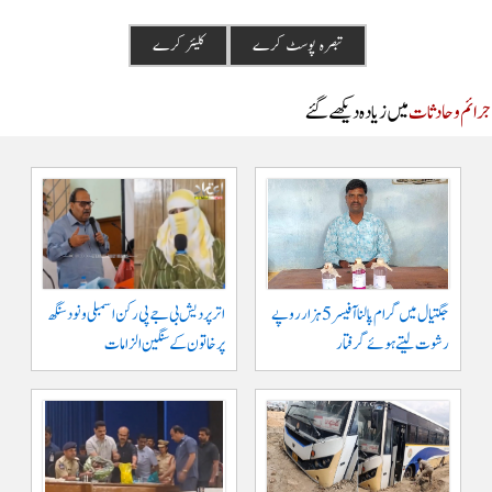
م و حادثات
میں زیادہ دیکھے گئے
جگتیال میں گرام پالنا آفیسر 5 ہزار روپے
اتر پردیش بی جے پی رکن اسمبلی ونود سنگھ
رشوت لیتے ہوئے گرفتار
پر خاتون کے سنگین الزامات