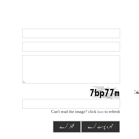
رے:
Can't read the image? click
to refresh
here