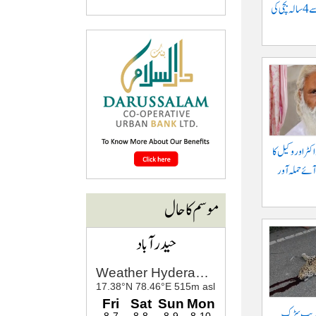
موٹرسائیکل سے گرنے سے 4 سالہ بچی کی
کٹر اور وکیل کا
آئے حملہ آور
موسم کا حال
حیدرآباد
 قریب سڑک