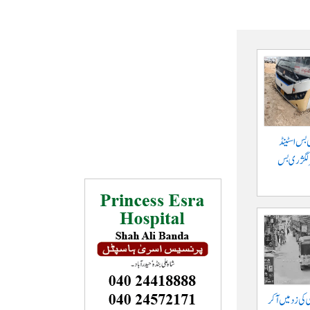
 بس اسٹینڈ
پر لگژری بس
ی کی زد میں آکر