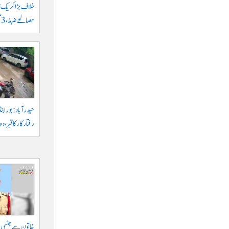
مصالحے ضبط، 3 گرفتار
حیدرآباد: بورابنڈ
رفتار کار کا قہر، د
خاتون سے جنسی ہر