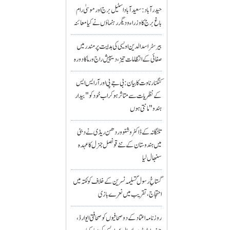
حیدرآباد: سعیدآباد اسٹیل برج اور موسیٰ رام
باغ برج کا وزراء و دیگر رہنماؤں نے کیا معائنہ
بیرسٹر اسدالدین اویسی کی ہدایت پر مندر میں
صفائی کے انتظامات تیز، دیپیش راج ورما کا دورہ
کنگنا رناوت کا بیان: بی جے پی اور آر ایس ایس
کے نظریات سے متاثر ہو کر اب خود کو "بیدار
ہندو" مانتی ہوں
تلنگانہ کے ڈاکٹر وشنو وردھن ریڈی نے دبئی
میں ہندوستان کے نئے قونصل جنرل کا عہدہ
سنبھال لیا
گستاخِ رسولؐ تسلیمہ نسرین کے خلاف کولکتہ میں
احتجاج، تقریب میں نعرے بازی
روزنامہ اعتماد کے دو صحافیوں کو صحافتی ایوارڈ،