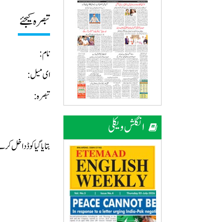
تبصرہ کیجئے
نام:
ای میل:
تبصرہ:
انگلش ویکلی
بتایا گیا کوڈ داخل ک