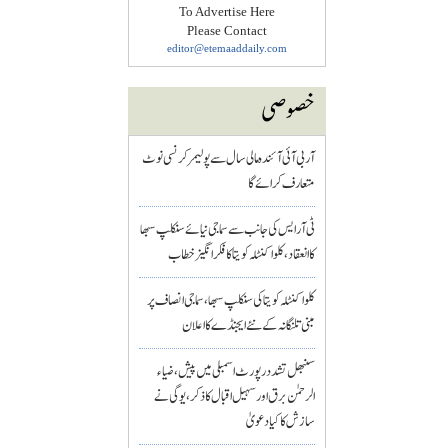
To Advertise Here
Please Contact
editor@etemaaddaily.com
خصوصی
آر بی آئی آئندہ مالی سال سے پولیمر کرنسی نوٹ
متعارف کرائے گا
ٹی آر ایس کی جانب سے سماجی نیائے سنکلپ سبھا
کا انعقاد، کلواکنٹلہ کویتا کا فکر انگیز خطاب
کلواکنٹلہ کویتا کی سنکلپ سبھا، سماجی انصاف پر
مبنی تلنگانہ کے نئے ایجنڈے کا اعلان
سنبھل تشدد رپورٹ اسمبلی میں پیش، ضیاء
الرحمٰن برق اور سہیل اقبال کا ذکر، یوگی نے
سازش کا کیا دعویٰ