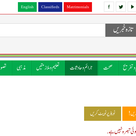
English
Classifieds
Matrimonials
تازہ خبریں
 و تفریح
صحت
جرائم و حادثات
تعلیم و ملازمتیں
مذہبی
تصوی
ریں!
ٹویٹر پر ٹویٹ کریں
ی تبصرہ نہیں ہے.