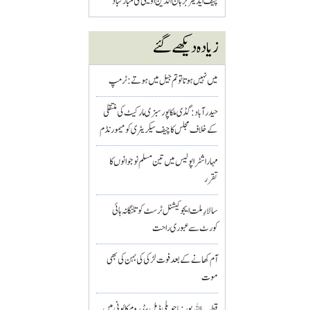
چیف ایڈیٹر برہان الدین اویسی کی مبارکباد
زیادہ دیکھے گئے
میں نہیں ہوتا تو تم جیل میں ہوتے : ٹرمپ
حیدرآباد: گڈی ملکاپور سبزی مارکیٹ کی منتقلی
کے خلاف مجلس کا چیف سیکریٹری کو میمورنڈم
مہاراشٹرا پولیس میں تین مسلم نو جوانوں کا
تقرر
سالارِ ملت ایجوکیشنل ٹرسٹ کو تلنگانہ ہائی
کورٹ سے عبوری راحت
آم کھانے کے بعد فوت لڑکی کی بہن کی بھی
موت
قطب اللہ پور : باچوپلی ڈبل بیڈ روم کالونی میں