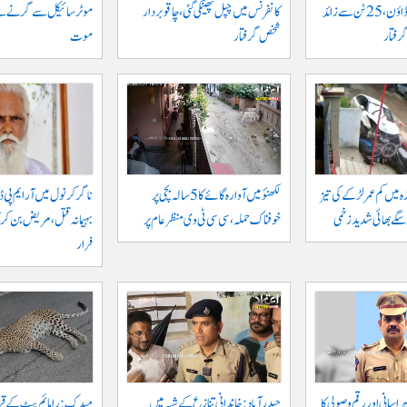
خلاف بڑا کریک ڈاؤن، 25 ٹن سے زائد
کانفرنس میں چپل پھینکی گئی، چاقو بردار
شخص گرفتار
موت
ہ میں کم عمر لڑکے کی تیز
لکھنؤ میں آوارہ گائے کا 5 سالہ بچی پر
ناگرکرنول میں آر ایم پی ڈا
و سگے بھائی شدید زخمی
خوفناک حملہ، سی سی ٹی وی منظر عام پر
بہیمانہ قتل، مریض بن کر 
فرار
اسانی اور رقم وصولی کا
حیدرآباد: خاندانی تنازع کے شبہ میں
میدک: رامائم پیٹ کے