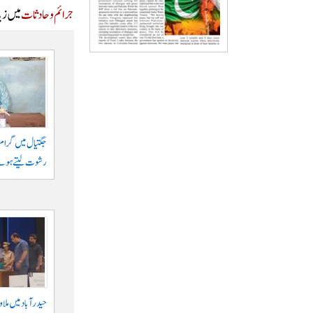
جرائم و حادثات
میں زیا
رشوت لیتے ہوئے
حیدرآباد میں ملا