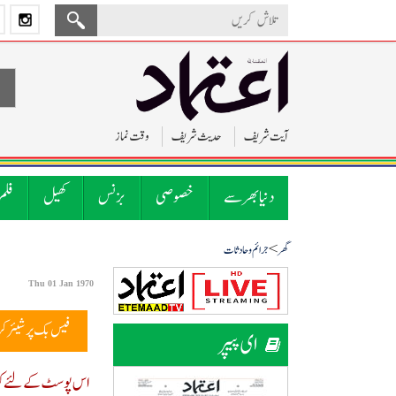
آیت شریف
حدیث شریف
وقت نماز
دنیا بھر سے
خصوصی
بزنس
کھیل
فلم
>
گھر
جرائم و حادثات
Thu 01 Jan 1970
فیس بک پر شیئر ک
ای پیپر
اس پوسٹ کے لئے کوئ