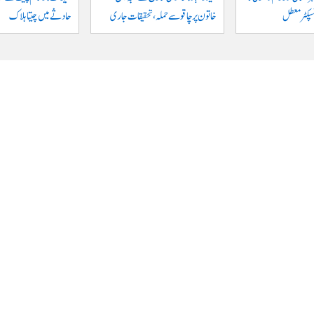
نسپکٹر معطل
خاتون پر چاقو سے حملہ، تحقیقات جاری
حادثے میں چیتا ہلاک