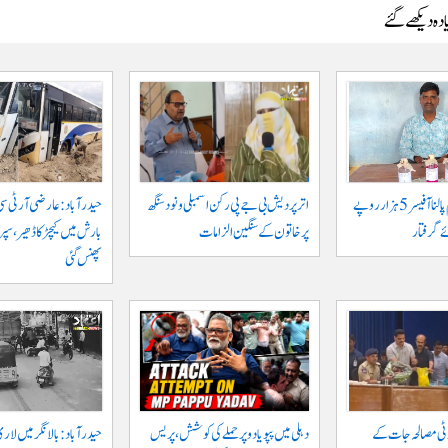
دہ دیکھے گئے
جگتیال میں گرام پالنا آفیسر 5 ہزار روپے
اتر پردیش بی جے پی رکن اسمبلی ونود سنگھ
حیدرآباد: عارضی آر ٹی سی
 گرفتار
پر خاتون کے سنگین الزامات
بارش میں کیچڑ کا ڈھیر، س
پھنس گئی
وٹی مصالحہ جات کے
دہلی میں پپو یادو پر حملے کی کوشش، پریس
حیدرآباد: بالا نگر میں لار