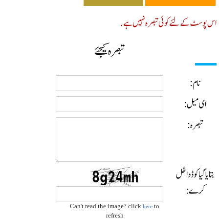
پوسٹ کے لئے کوئی تبصرہ نہیں ہے.
تبصرہ کیجئے
نام:
ای میل:
تبصرہ:
ایا گیا کوڈ داخل
کرے:
Can't read the image? click
to
here
refresh