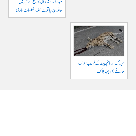
حیدرآباد: خاندانی تنازع کے شبہ میں
خاتون پر چاقو سے حملہ، تحقیقات جاری
میدک: رامائم پیٹ کے قریب سڑک
حادثے میں چیتا ہلاک