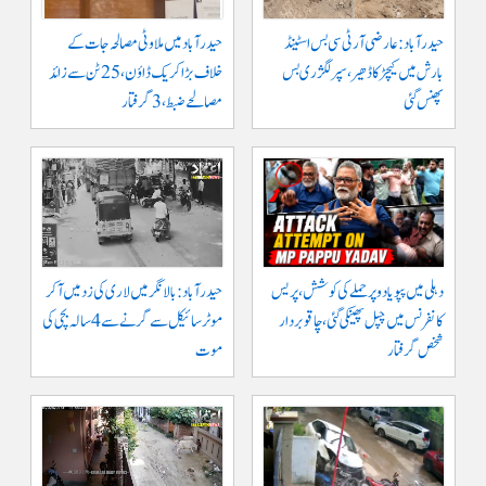
حیدرآباد: عارضی آر ٹی سی بس اسٹینڈ
حیدرآباد میں ملاوٹی مصالحہ جات کے
بارش میں کیچڑ کا ڈھیر، سپر لگژری بس
خلاف بڑا کریک ڈاؤن، 25 ٹن سے زائد
پھنس گئی
مصالحے ضبط، 3 گرفتار
دہلی میں پپو یادو پر حملے کی کوشش، پریس
حیدرآباد: بالا نگر میں لاری کی زد میں آکر
کانفرنس میں چپل پھینکی گئی، چاقو بردار
موٹرسائیکل سے گرنے سے 4 سالہ بچی کی
شخص گرفتار
موت