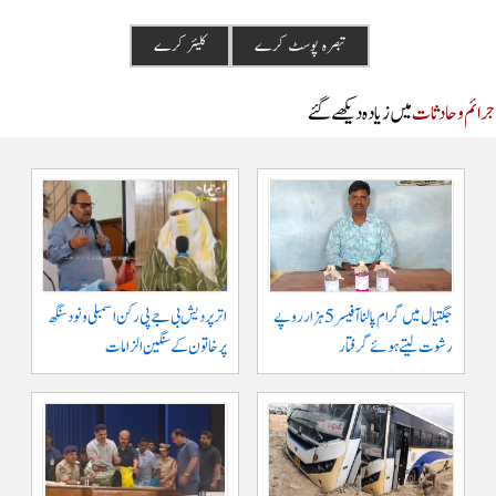
م و حادثات
میں زیادہ دیکھے گئے
جگتیال میں گرام پالنا آفیسر 5 ہزار روپے
اتر پردیش بی جے پی رکن اسمبلی ونود سنگھ
رشوت لیتے ہوئے گرفتار
پر خاتون کے سنگین الزامات