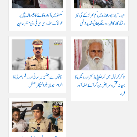
حیدرآباد: بورابنڈہ میں کم عمر لڑکے کی تیز
لکھنؤ میں آوارہ گائے کا 5 سالہ بچی پر
رفتار کار کا قہر، دو سگے بھائی شدید زخمی
خوفناک حملہ، سی سی ٹی وی منظر عام پر
ناگرکرنول میں آر ایم پی ڈاکٹر اور وکیل کا
خاتون سے جنسی ہراسانی اور رقم وصولی کا
بہیمانہ قتل، مریض بن کر آئے حملہ آور
الزام، جوبلی ہلز انسپکٹر معطل
فرار