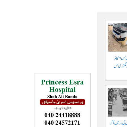
 بس اسٹینڈ
پر لگژری بس
ی کی زد میں آکر