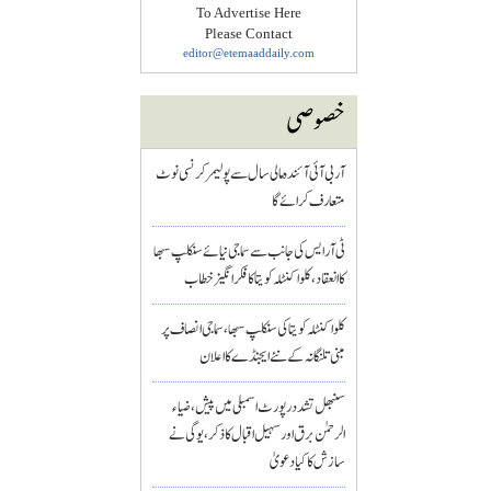
To Advertise Here
Please Contact
editor@etemaaddaily.com
خصوصی
آر بی آئی آئندہ مالی سال سے پولیمر کرنسی نوٹ
متعارف کرائے گا
ٹی آر ایس کی جانب سے سماجی نیائے سنکلپ سبھا
کا انعقاد، کلواکنٹلہ کویتا کا فکر انگیز خطاب
کلواکنٹلہ کویتا کی سنکلپ سبھا، سماجی انصاف پر
مبنی تلنگانہ کے نئے ایجنڈے کا اعلان
سنبھل تشدد رپورٹ اسمبلی میں پیش، ضیاء
الرحمٰن برق اور سہیل اقبال کا ذکر، یوگی نے
سازش کا کیا دعویٰ