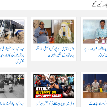
دہ دیکھے گئے
جگتیال میں گرام پالنا آفیسر 5 ہزار روپے
اتر پردیش بی جے پی رکن اسمبلی ونود سنگھ
حیدرآباد: عارضی آر ٹی سی
 گرفتار
پر خاتون کے سنگین الزامات
بارش میں کیچڑ کا ڈھیر، س
پھنس گئی
وٹی مصالحہ جات کے
دہلی میں پپو یادو پر حملے کی کوشش، پریس
حیدرآباد: بالا نگر میں لار