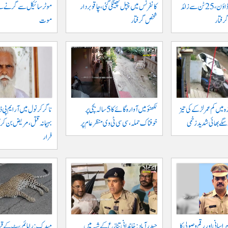
خلاف بڑا کریک ڈاؤن، 25 ٹن سے زائد
کانفرنس میں چپل پھینکی گئی، چاقو بردار
شخص گرفتار
موت
ہ میں کم عمر لڑکے کی تیز
لکھنؤ میں آوارہ گائے کا 5 سالہ بچی پر
ناگرکرنول میں آر ایم پی ڈا
و سگے بھائی شدید زخمی
خوفناک حملہ، سی سی ٹی وی منظر عام پر
بہیمانہ قتل، مریض بن کر 
فرار
اسانی اور رقم وصولی کا
حیدرآباد: خاندانی تنازع کے شبہ میں
میدک: رامائم پیٹ کے