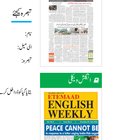
تبصرہ کیجئے
نام:
ای میل:
تبصرہ:
انگلش ویکلی
بتایا گیا کوڈ داخل ک