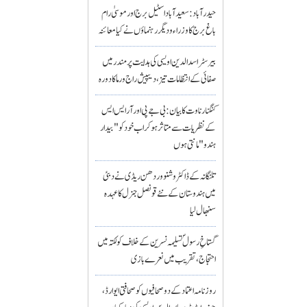
حیدرآباد: سعیدآباد اسٹیل برج اور موسیٰ رام
باغ برج کا وزراء و دیگر رہنماؤں نے کیا معائنہ
بیرسٹر اسدالدین اویسی کی ہدایت پر مندر میں
صفائی کے انتظامات تیز، دیپیش راج ورما کا دورہ
کنگنا رناوت کا بیان: بی جے پی اور آر ایس ایس
کے نظریات سے متاثر ہو کر اب خود کو "بیدار
ہندو" مانتی ہوں
تلنگانہ کے ڈاکٹر وشنو وردھن ریڈی نے دبئی
میں ہندوستان کے نئے قونصل جنرل کا عہدہ
سنبھال لیا
گستاخِ رسولؐ تسلیمہ نسرین کے خلاف کولکتہ میں
احتجاج، تقریب میں نعرے بازی
روزنامہ اعتماد کے دو صحافیوں کو صحافتی ایوارڈ،