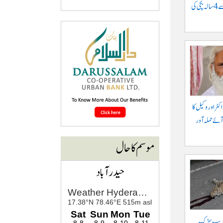
موٹرسائیکل سے گرنے سے 4 سالہ بچی کی
کٹر اور وکیل کا
آئے حملہ آور
موسم کا حال
حیدرآباد
 قریب سڑک