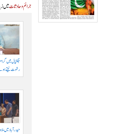
جرائم و حادثات
میں زیا
رشوت لیتے ہوئے
حیدرآباد میں ملا