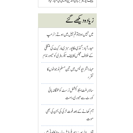
چیف ایڈیٹر برہان الدین اویسی کی مبارکباد
زیادہ دیکھے گئے
میں نہیں ہوتا تو تم جیل میں ہوتے : ٹرمپ
حیدرآباد: گڈی ملکاپور سبزی مارکیٹ کی منتقلی
کے خلاف مجلس کا چیف سیکریٹری کو میمورنڈم
مہاراشٹرا پولیس میں تین مسلم نو جوانوں کا
تقرر
سالارِ ملت ایجوکیشنل ٹرسٹ کو تلنگانہ ہائی
کورٹ سے عبوری راحت
آم کھانے کے بعد فوت لڑکی کی بہن کی بھی
موت
قطب اللہ پور : باچوپلی ڈبل بیڈ روم کالونی میں