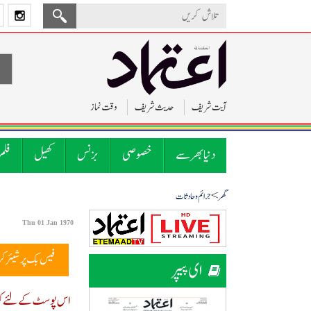
آیت شریف
حدیث شریف
وقت نماز
دنیا بھر سے
خصوصی
بزنس
کھیل
فلم
>
گھر
جرائم و حادثات
Thu 01 Jan 1970
فیس بک پر شیئر ک
ای پیپر
اس پوسٹ کے لئے کوئ