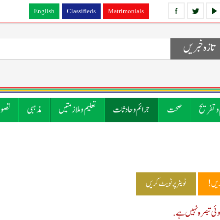
English
Classifieds
Matrimonials
تازہ خبریں
 و تفریح
صحت
جرائم و حادثات
تعلیم و ملازمتیں
مذہبی
تصوی
ریں!
ٹویٹر پر ٹویٹ کریں
ی تبصرہ نہیں ہے.