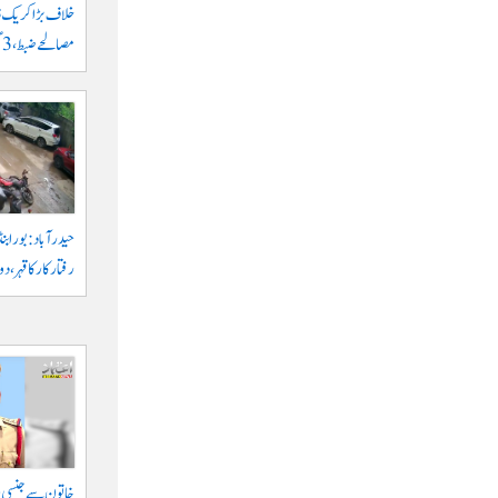
مصالحے ضبط، 3 گرفتار
حیدرآباد: بورابنڈ
رفتار کار کا قہر، د
خاتون سے جنسی ہر