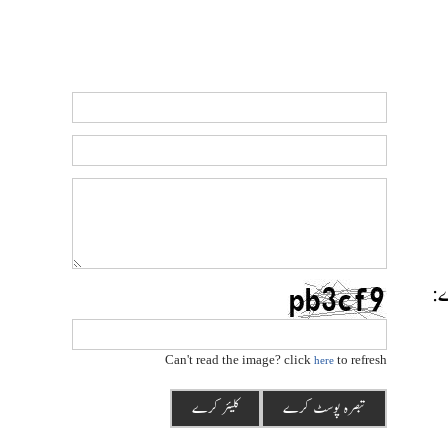
رے:
Can't read the image? click
to refresh
here