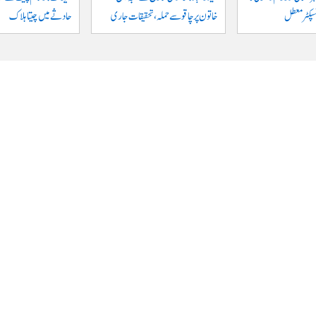
نسپکٹر معطل
خاتون پر چاقو سے حملہ، تحقیقات جاری
حادثے میں چیتا ہلاک