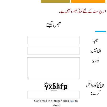
پوسٹ کے لئے کوئی تبصرہ نہیں ہے.
تبصرہ کیجئے
نام:
ای میل:
تبصرہ:
ایا گیا کوڈ داخل
کرے:
Can't read the image? click
to
here
refresh