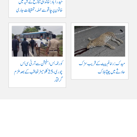
حیدرآباد: خاندانی تنازع کے شبہ میں
خاتون پر چاقو سے حملہ، تحقیقات جاری
میدک: رامائم پیٹ کے قریب سڑک
کورٹلہ بس اسٹیشن سے آر ٹی سی بس
حادثے میں چیتا ہلاک
چوری، 25 کلومیٹر تعاقب کے بعد ملزم
گرفتار