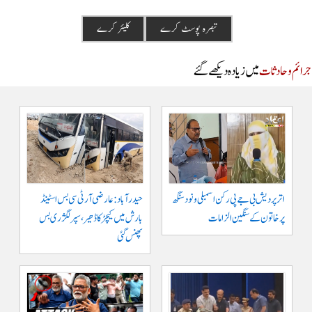
م و حادثات
میں زیادہ دیکھے گئے
اتر پردیش بی جے پی رکن اسمبلی ونود سنگھ
حیدرآباد: عارضی آر ٹی سی بس اسٹینڈ
پر خاتون کے سنگین الزامات
بارش میں کیچڑ کا ڈھیر، سپر لگژری بس
پھنس گئی