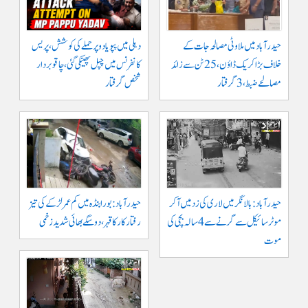
حیدرآباد میں ملاوٹی مصالحہ جات کے
دہلی میں پپو یادو پر حملے کی کوشش، پریس
خلاف بڑا کریک ڈاؤن، 25 ٹن سے زائد
کانفرنس میں چپل پھینکی گئی، چاقو بردار
مصالحے ضبط، 3 گرفتار
شخص گرفتار
حیدرآباد: بالا نگر میں لاری کی زد میں آکر
حیدرآباد: بورابنڈہ میں کم عمر لڑکے کی تیز
موٹرسائیکل سے گرنے سے 4 سالہ بچی کی
رفتار کار کا قہر، دو سگے بھائی شدید زخمی
موت