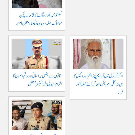
لکھنؤ میں آوارہ گائے کا 5 سالہ بچی پر
خوفناک حملہ، سی سی ٹی وی منظر عام پر
ناگرکرنول میں آر ایم پی ڈاکٹر اور وکیل کا
خاتون سے جنسی ہراسانی اور رقم وصولی کا
بہیمانہ قتل، مریض بن کر آئے حملہ آور
الزام، جوبلی ہلز انسپکٹر معطل
فرار