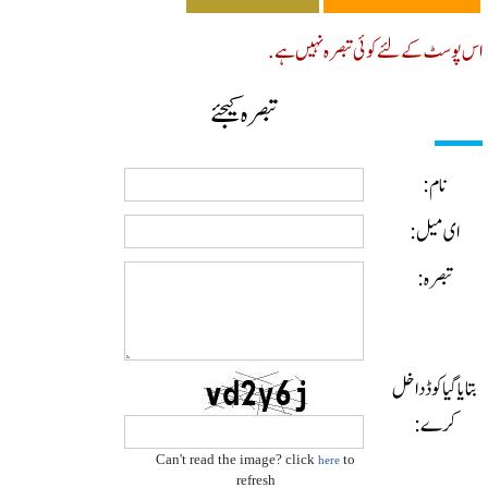
پوسٹ کے لئے کوئی تبصرہ نہیں ہے.
تبصرہ کیجئے
نام:
ای میل:
تبصرہ:
ایا گیا کوڈ داخل
کرے:
Can't read the image? click
to
here
refresh