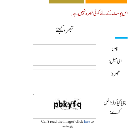
پوسٹ کے لئے کوئی تبصرہ نہیں ہے.
تبصرہ کیجئے
نام:
ای میل:
تبصرہ:
ایا گیا کوڈ داخل
کرے:
Can't read the image? click
to
here
refresh