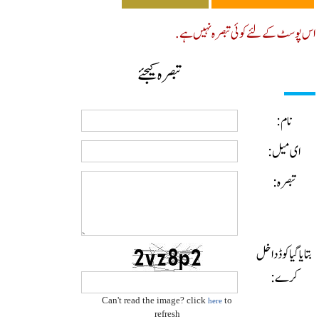
پوسٹ کے لئے کوئی تبصرہ نہیں ہے.
تبصرہ کیجئے
نام:
ای میل:
تبصرہ:
ایا گیا کوڈ داخل
کرے:
Can't read the image? click
to
here
refresh