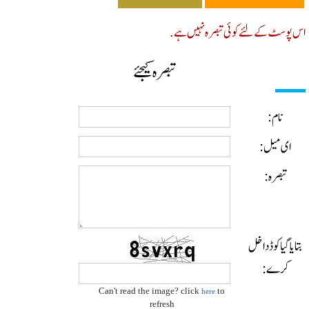
پوسٹ کے لئے کوئی تبصرہ نہیں ہے.
تبصرہ کیجئے
نام:
ای میل:
تبصرہ:
ایا گیا کوڈ داخل
کرے:
Can't read the image? click
to
here
refresh