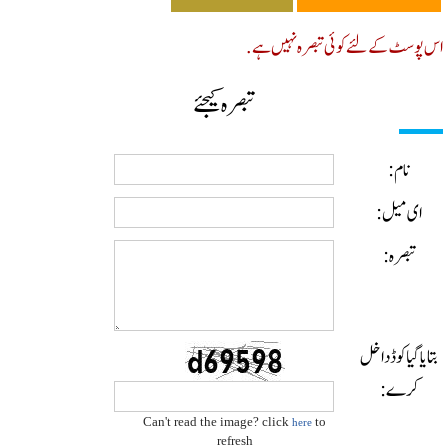
پوسٹ کے لئے کوئی تبصرہ نہیں ہے.
تبصرہ کیجئے
نام:
ای میل:
تبصرہ:
ایا گیا کوڈ داخل
کرے:
Can't read the image? click
to
here
refresh