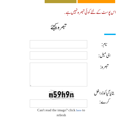
پوسٹ کے لئے کوئی تبصرہ نہیں ہے.
تبصرہ کیجئے
نام:
ای میل:
تبصرہ:
ایا گیا کوڈ داخل
کرے:
Can't read the image? click
to
here
refresh