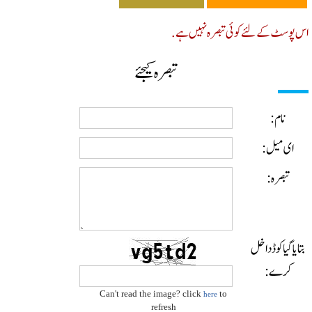
پوسٹ کے لئے کوئی تبصرہ نہیں ہے.
تبصرہ کیجئے
نام:
ای میل:
تبصرہ:
ایا گیا کوڈ داخل
کرے:
Can't read the image? click
to
here
refresh